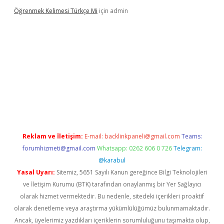
Öğrenmek Kelimesi Türkçe Mi
için
admin
r yeni giriş
Reklam ve İletişim:
E-mail:
backlinkpaneli@gmail.com
Teams:
forumhizmeti@gmail.com
Whatsapp: 0262 606 0 726
Telegram:
@karabul
Yasal Uyarı:
Sitemiz, 5651 Sayılı Kanun gereğince Bilgi Teknolojileri
ve İletişim Kurumu (BTK) tarafından onaylanmış bir Yer Sağlayıcı
olarak hizmet vermektedir. Bu nedenle, sitedeki içerikleri proaktif
olarak denetleme veya araştırma yükümlülüğümüz bulunmamaktadır.
Ancak, üyelerimiz yazdıkları içeriklerin sorumluluğunu taşımakta olup,