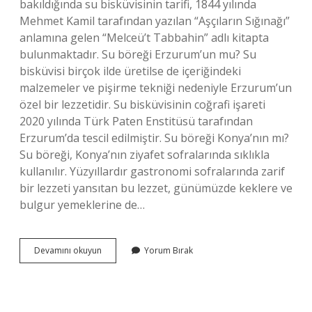
bakıldığında su bisküvisinin tarifi, 1844 yılında
Mehmet Kamil tarafından yazılan “Aşçıların Sığınağı”
anlamına gelen “Melceü’t Tabbahin” adlı kitapta
bulunmaktadır. Su böreği Erzurum’un mu? Su
bisküvisi birçok ilde üretilse de içeriğindeki
malzemeler ve pişirme tekniği nedeniyle Erzurum’un
özel bir lezzetidir. Su bisküvisinin coğrafi işareti
2020 yılında Türk Paten Enstitüsü tarafından
Erzurum’da tescil edilmiştir. Su böreği Konya’nın mı?
Su böreği, Konya’nın ziyafet sofralarında sıklıkla
kullanılır. Yüzyıllardır gastronomi sofralarında zarif
bir lezzeti yansıtan bu lezzet, günümüzde keklere ve
bulgur yemeklerine de…
Su
Devamını okuyun
Yorum Bırak
Böreği
Hangi
Memlekete
Ait