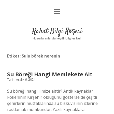
menüyü
Anasayfa
aç
Gizlilik Politikası
Rahat Bilgi Köşesi
Yasal Uyarı
Huzurlu anlarda keyifli bilgiler bul!
Hakkımızda
Etiket:
Sulu börek nerenin
Su Böreği Hangi Memlekete Ait
Tarih: Aralık 6, 2024
Su böreği hangi ilimize aittir? Antik kaynaklar
kökeninin Kırşehir olduğunu gösterse de çeşitli
şehirlerin mutfaklarında su bisküvisinin izlerine
rastlamak mümkündür. Yazılı kaynaklara