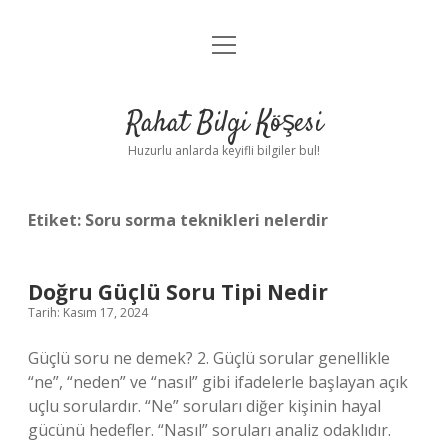
menüyü
Anasayfa
aç
Gizlilik Politikası
Rahat Bilgi Köşesi
Yasal Uyarı
Huzurlu anlarda keyifli bilgiler bul!
Hakkımızda
Etiket:
Soru sorma teknikleri nelerdir
Doğru Güçlü Soru Tipi Nedir
Tarih: Kasım 17, 2024
Güçlü soru ne demek? 2. Güçlü sorular genellikle
“ne”, “neden” ve “nasıl” gibi ifadelerle başlayan açık
uçlu sorulardır. “Ne” soruları diğer kişinin hayal
gücünü hedefler. “Nasıl” soruları analiz odaklıdır.