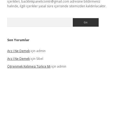
içerikleri,
backlinkpanelicomtr@gmail.com
adresine bildirmeniz
halinde, ilgili içerikler yasal süre içerisinde sitemizden kaldırılacaktır.
Arama
Son Yorumlar
Arz I Ne Demek
için
admin
Arz I Ne Demek
için
Sibel
Öğrenmek Kelimesi Türkçe Mi
için
admin
r yeni giriş