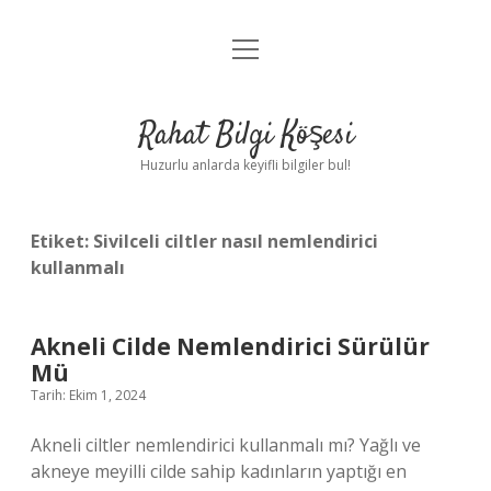
menüyü
Anasayfa
aç
Gizlilik Politikası
Rahat Bilgi Köşesi
Yasal Uyarı
Huzurlu anlarda keyifli bilgiler bul!
Hakkımızda
Etiket:
Sivilceli ciltler nasıl nemlendirici
kullanmalı
Akneli Cilde Nemlendirici Sürülür
Mü
Tarih: Ekim 1, 2024
Akneli ciltler nemlendirici kullanmalı mı? Yağlı ve
akneye meyilli cilde sahip kadınların yaptığı en