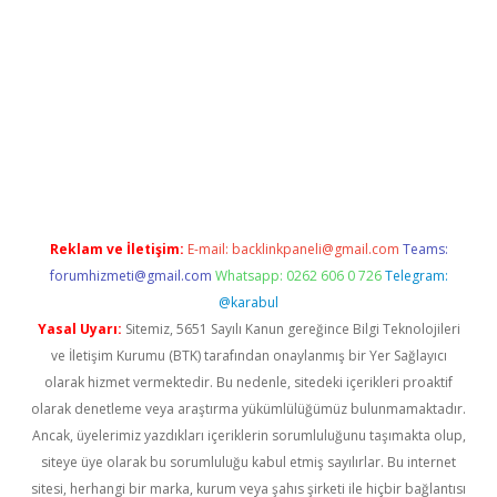
r yeni giriş
Reklam ve İletişim:
E-mail:
backlinkpaneli@gmail.com
Teams:
forumhizmeti@gmail.com
Whatsapp: 0262 606 0 726
Telegram:
@karabul
Yasal Uyarı:
Sitemiz, 5651 Sayılı Kanun gereğince Bilgi Teknolojileri
ve İletişim Kurumu (BTK) tarafından onaylanmış bir Yer Sağlayıcı
olarak hizmet vermektedir. Bu nedenle, sitedeki içerikleri proaktif
olarak denetleme veya araştırma yükümlülüğümüz bulunmamaktadır.
Ancak, üyelerimiz yazdıkları içeriklerin sorumluluğunu taşımakta olup,
siteye üye olarak bu sorumluluğu kabul etmiş sayılırlar. Bu internet
sitesi, herhangi bir marka, kurum veya şahıs şirketi ile hiçbir bağlantısı