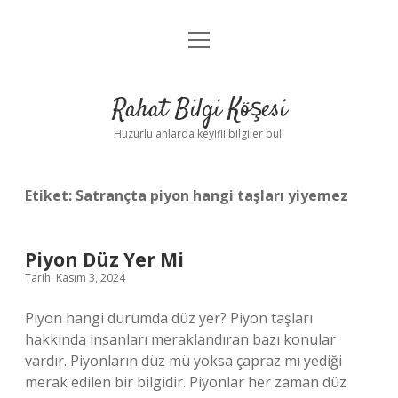
menüyü
Anasayfa
aç
Gizlilik Politikası
Rahat Bilgi Köşesi
Yasal Uyarı
Huzurlu anlarda keyifli bilgiler bul!
Hakkımızda
Etiket:
Satrançta piyon hangi taşları yiyemez
Piyon Düz Yer Mi
Tarih: Kasım 3, 2024
Piyon hangi durumda düz yer? Piyon taşları
hakkında insanları meraklandıran bazı konular
vardır. Piyonların düz mü yoksa çapraz mı yediği
merak edilen bir bilgidir. Piyonlar her zaman düz