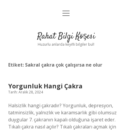
menüyü
Anasayfa
aç
Gizlilik Politikası
Rahat Bilgi Köşesi
Yasal Uyarı
Huzurlu anlarda keyifli bilgiler bul!
Hakkımızda
Etiket:
Sakral çakra çok çalışırsa ne olur
Yorgunluk Hangi Çakra
Tarih: Aralık 28, 2024
Halsizlik hangi çakradır? Yorgunluk, depresyon,
tatminsizlik, yalnızlık ve karamsarlık gibi olumsuz
duygular 7. çakranın kapalı olduğuna işaret eder.
Tıkalı çakra nasıl açılır? Tıkalı çakraları açmak için