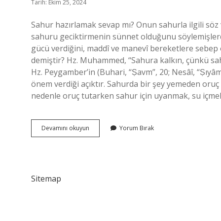
Tarih: Ekim 25, 2024
Sahur hazırlamak sevap mı? Onun sahurla ilgili söz
sahuru geciktirmenin sünnet olduğunu söylemişlerdi
gücü verdiğini, maddî ve manevî bereketlere sebep
demiştir? Hz. Muhammed, “Sahura kalkın, çünkü sahur
Hz. Peygamber’in (Buhari, “Ṣavm”, 20; Nesâî, “Ṣıyâm
önem verdiği açıktır. Sahurda bir şey yemeden oruç
nedenle oruç tutarken sahur için uyanmak, su içmek
Sahur
Devamını okuyun
Yorum Bırak
Yemeği
Hazırlamak
Sevap
Mı
Sitemap