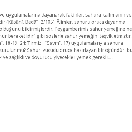
 ve uygulamalarına dayanarak fakihler, sahura kalkmanın ve
r (Kâsânî, Bedâî’, 2/105). Âlimler, sahuru oruca dayanma
 olduğunu bildirmişlerdir. Peygamberimiz sahur yemeğine ne
 bereketlidir” gibi sözlerle sahur yemeğini teşvik etmiştir.
”, 18-19, 24; Tirmizi, “Ṣavm”, 17) uygulamalarıyla sahura
 tutulur mu? Sahur, vücudu oruca hazırlayan bir öğündür, b
 ve sağlıklı ve doyurucu yiyecekler yemek gerekir.…