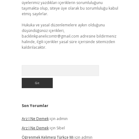
üyelerimiz yazdıkları içeriklerin sorumluluğunu
taşımakta olup, siteye üye olarak bu sorumluluğu kabul
etmiş sayılırlar.
Hukuka ve yasal düzenlemelere aykırı olduğunu
düşündüğünüz içerikleri,
backlinkpanelicomtr@gmail.com
adresine bildirmeniz
halinde, ilgili içerikler yasal süre içerisinde sitemizden
kaldırılacaktır.
Arama
Son Yorumlar
Arz I Ne Demek
için
admin
Arz I Ne Demek
için
Sibel
Öğrenmek Kelimesi Türkçe Mi
için
admin