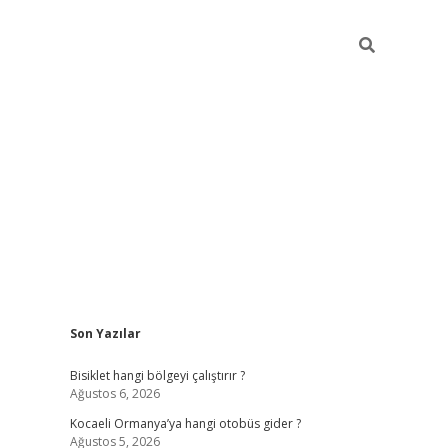
Sidebar
Son Yazılar
ilbet casino
betexp
Bisiklet hangi bölgeyi çalıştırır ?
Ağustos 6, 2026
Kocaeli Ormanya’ya hangi otobüs gider ?
Ağustos 5, 2026