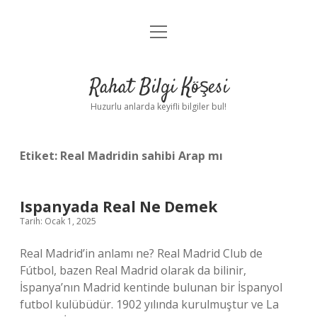
menüyü
Anasayfa
aç
Gizlilik Politikası
Rahat Bilgi Köşesi
Yasal Uyarı
Huzurlu anlarda keyifli bilgiler bul!
Hakkımızda
Etiket:
Real Madridin sahibi Arap mı
Ispanyada Real Ne Demek
Tarih: Ocak 1, 2025
Real Madrid’in anlamı ne? Real Madrid Club de
Fútbol, ​​​​​​​​bazen Real Madrid olarak da bilinir,
İspanya’nın Madrid kentinde bulunan bir İspanyol
futbol kulübüdür. 1902 yılında kurulmuştur ve La