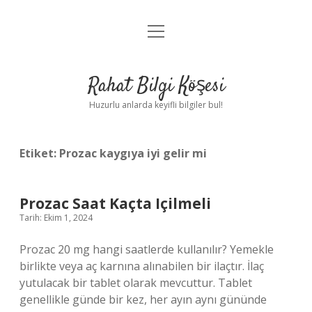
menüyü
Anasayfa
aç
Gizlilik Politikası
Rahat Bilgi Köşesi
Yasal Uyarı
Huzurlu anlarda keyifli bilgiler bul!
Hakkımızda
Etiket:
Prozac kaygıya iyi gelir mi
Prozac Saat Kaçta Içilmeli
Tarih: Ekim 1, 2024
Prozac 20 mg hangi saatlerde kullanılır? Yemekle
birlikte veya aç karnına alınabilen bir ilaçtır. İlaç
yutulacak bir tablet olarak mevcuttur. Tablet
genellikle günde bir kez, her ayın aynı gününde