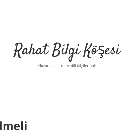
Rahat Bilgi Köşesi
Huzurlu anlarda keyifli bilgiler bul!
lmeli