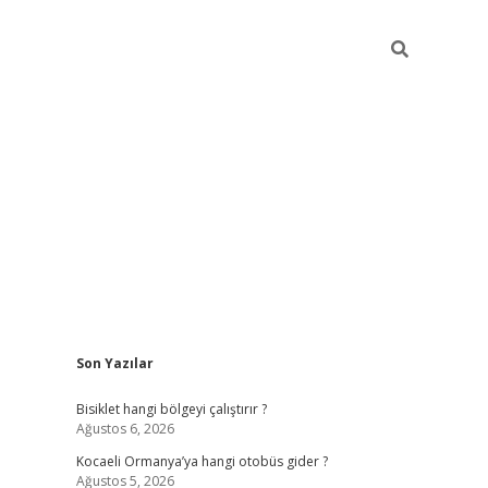
Sidebar
Son Yazılar
ilbet casino
betexper yeni gir
Bisiklet hangi bölgeyi çalıştırır ?
Ağustos 6, 2026
Kocaeli Ormanya’ya hangi otobüs gider ?
Ağustos 5, 2026