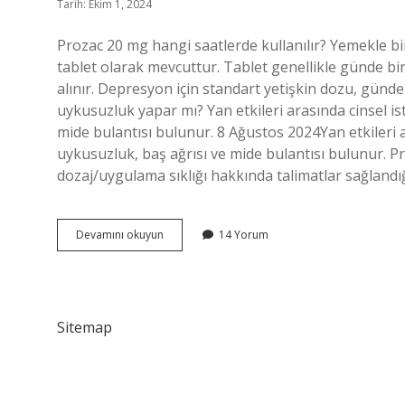
Tarih: Ekim 1, 2024
Prozac 20 mg hangi saatlerde kullanılır? Yemekle birli
tablet olarak mevcuttur. Tablet genellikle günde bir
alınır. Depresyon için standart yetişkin dozu, günd
uykusuzluk yapar mı? Yan etkileri arasında cinsel is
mide bulantısı bulunur. 8 Ağustos 2024Yan etkileri a
uykusuzluk, baş ağrısı ve mide bulantısı bulunur. P
dozaj/uygulama sıklığı hakkında talimatlar sağlandı
Prozac
Devamını okuyun
14 Yorum
Saat
Kaçta
Içilmeli
Sitemap