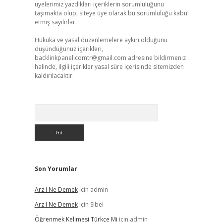
üyelerimiz yazdıkları içeriklerin sorumluluğunu
taşımakta olup, siteye üye olarak bu sorumluluğu kabul
etmiş sayılırlar.
Hukuka ve yasal düzenlemelere aykırı olduğunu
düşündüğünüz içerikleri,
backlinkpanelicomtr@gmail.com
adresine bildirmeniz
halinde, ilgili içerikler yasal süre içerisinde sitemizden
kaldırılacaktır.
Arama
Son Yorumlar
Arz I Ne Demek
için
admin
Arz I Ne Demek
için
Sibel
Öğrenmek Kelimesi Türkçe Mi
için
admin