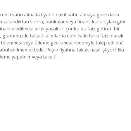
 kredili satın almada fiyatın nakit satın almaya göre daha
mzalandıktan sonra, bankalar veya finans kuruluşları gibi
nanse edilmesi artık yasaktır, çünkü bu faiz getiren bir
le, günümüzde taksitli alımlarda dahi vade farkı faiz olarak
 ertelenmesi veya ödeme gecikmesi nedeniyle talep edilen/
bul edilmemektedir. Peşin fiyatına taksit nasıl işliyor? Bu
deme yapabilir veya taksitli…