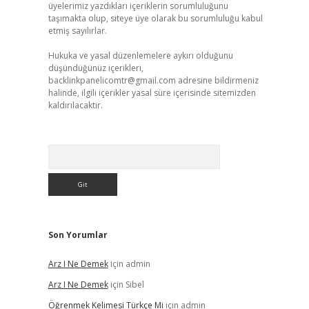
üyelerimiz yazdıkları içeriklerin sorumluluğunu
taşımakta olup, siteye üye olarak bu sorumluluğu kabul
etmiş sayılırlar.
Hukuka ve yasal düzenlemelere aykırı olduğunu
düşündüğünüz içerikleri,
backlinkpanelicomtr@gmail.com
adresine bildirmeniz
halinde, ilgili içerikler yasal süre içerisinde sitemizden
kaldırılacaktır.
Arama
Son Yorumlar
Arz I Ne Demek
için
admin
Arz I Ne Demek
için
Sibel
Öğrenmek Kelimesi Türkçe Mi
için
admin