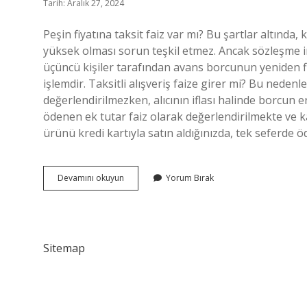
Tarih: Aralık 27, 2024
Peşin fiyatına taksit faiz var mı? Bu şartlar altında,
yüksek olması sorun teşkil etmez. Ancak sözleşme i
üçüncü kişiler tarafından avans borcunun yeniden fi
işlemdir. Taksitli alışveriş faize girer mi? Bu neden
değerlendirilmezken, alıcının iflası halinde borcun
ödenen ek tutar faiz olarak değerlendirilmekte ve ka
ürünü kredi kartıyla satın aldığınızda, tek seferde ö
Peşin
Devamını okuyun
Yorum Bırak
Fiyatına
Taksitte
Faiz
Olur
Mu
Sitemap