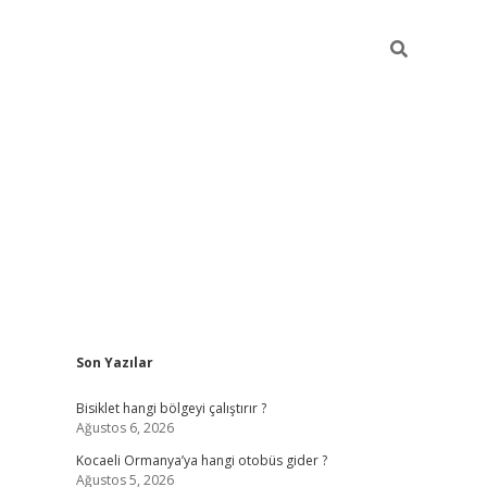
Sidebar
Son Yazılar
ilbet casino
betexper yeni gir
Bisiklet hangi bölgeyi çalıştırır ?
Ağustos 6, 2026
Kocaeli Ormanya’ya hangi otobüs gider ?
Ağustos 5, 2026