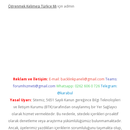
Öğrenmek Kelimesi Türkçe Mi
için
admin
 yeni giriş
Reklam ve İletişim:
E-mail:
backlinkpaneli@gmail.com
Teams:
forumhizmeti@gmail.com
Whatsapp: 0262 606 0 726
Telegram:
@karabul
Yasal Uyarı:
Sitemiz, 5651 Sayılı Kanun gereğince Bilgi Teknolojileri
ve İletişim Kurumu (BTK) tarafından onaylanmış bir Yer Sağlayıcı
olarak hizmet vermektedir. Bu nedenle, sitedeki içerikleri proaktif
olarak denetleme veya araştırma yükümlülüğümüz bulunmamaktadır.
Ancak, üyelerimiz yazdıkları içeriklerin sorumluluğunu taşımakta olup,