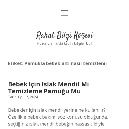
menüyü
Anasayfa
aç
Gizlilik Politikası
Rahat Bilgi Köşesi
Yasal Uyarı
Huzurlu anlarda keyifli bilgiler bul!
Hakkımızda
Etiket:
Pamukla bebek altı nasıl temizlenir
Bebek Için Islak Mendil Mi
Temizleme Pamuğu Mu
Tarih: Eylül 7, 2024
Bebekler için ıslak mendil yerine ne kullanılır?
Özellikle bebek bakımı söz konusu olduğunda,
seçtiğiniz ıslak mendil bebeğin hassas cildiyle