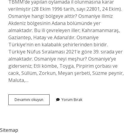
TBMM’de yapılan oylamada il olunmasına karar
verilmiştir (28 Ekim 1996 tarih, sayı 22801, 24 Ekim).
Osmaniye hangi bölgeye aittir? Osmaniye ilimiz
Akdeniz bölgesinin Adana bölümünde yer
almaktadır. Bu ili çevreleyen iller; Kahramanmaraş,
Gaziantep, Hatay ve Adana’dır. Osmaniye
Türkiye’nin en kalabalık şehirlerinden biridir.
Türkiye Nüfus Sıralaması 2021’e göre 39. sırada yer
almaktadır. Osmaniye neyi meşhur? Osmaniye’ye
giderseniz; Etli kömbe, Toyga, Pirpirim çorbası ve
cacık, Süllüm, Zorkun, Meyan şerbeti, Süzme peynir,
Maluta,…
Osmaniye
Devamını okuyun
Yorum Bırak
Nereye
Ait
Sitemap