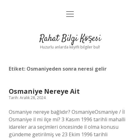
menüyü
Anasayfa
aç
Gizlilik Politikası
Rahat Bilgi Köşesi
Yasal Uyarı
Huzurlu anlarda keyifli bilgiler bul!
Hakkımızda
Etiket:
Osmaniyeden sonra neresi gelir
Osmaniye Nereye Ait
Tarih: Aralık 28, 2024
Osmaniye nereye bağlıdır? OsmaniyeOsmaniye / İl
Osmaniye il mi ilçe mi? 3 Kasım 1996 tarihli mahalli
idareler ara seçimleri öncesinde il olma konusu
gündeme getirilmiş ve 23 Ekim 1996 tarihli