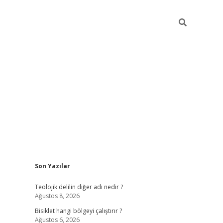
Sidebar
Son Yazılar
ilbet casino
betexper yeni gir
Teolojik delilin diğer adı nedir ?
Ağustos 8, 2026
Bisiklet hangi bölgeyi çalıştırır ?
Ağustos 6, 2026