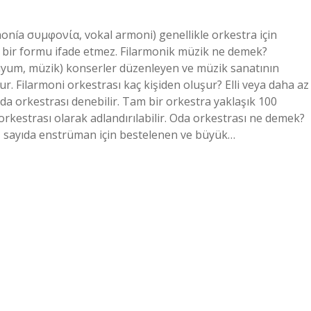
onía συμφονία, vokal armoni) genellikle orkestra için
li bir formu ifade etmez. Filarmonik müzik ne demek?
 uyum, müzik) konserler düzenleyen ve müzik sanatının
ur. Filarmoni orkestrası kaç kişiden oluşur? Elli veya daha az
 orkestrası denebilir. Tam bir orkestra yaklaşık 100
orkestrası olarak adlandırılabilir. Oda orkestrası ne demek?
z sayıda enstrüman için bestelenen ve büyük…