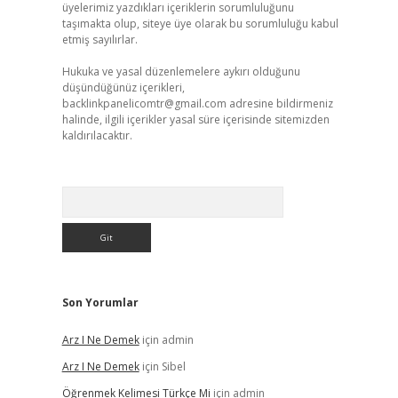
üyelerimiz yazdıkları içeriklerin sorumluluğunu
taşımakta olup, siteye üye olarak bu sorumluluğu kabul
etmiş sayılırlar.
Hukuka ve yasal düzenlemelere aykırı olduğunu
düşündüğünüz içerikleri,
backlinkpanelicomtr@gmail.com
adresine bildirmeniz
halinde, ilgili içerikler yasal süre içerisinde sitemizden
kaldırılacaktır.
Arama
Son Yorumlar
Arz I Ne Demek
için
admin
Arz I Ne Demek
için
Sibel
Öğrenmek Kelimesi Türkçe Mi
için
admin