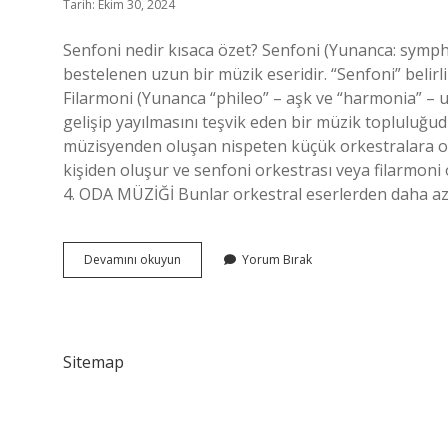
Tarih: Ekim 30, 2024
Senfoni nedir kısaca özet? Senfoni (Yunanca: symph
bestelenen uzun bir müzik eseridir. “Senfoni” belir
Filarmoni (Yunanca “phileo” – aşk ve “harmonia” –
gelişip yayılmasını teşvik eden bir müzik topluluğud
müzisyenden oluşan nispeten küçük orkestralara oda
kişiden oluşur ve senfoni orkestrası veya filarmoni 
4. ODA MÜZİĞİ Bunlar orkestral eserlerden daha a
Senfoni
Devamını okuyun
Yorum Bırak
Ve
Filarmoni
Ne
Demek
Sitemap