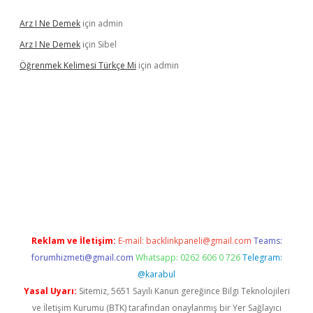
Arz I Ne Demek
için
admin
Arz I Ne Demek
için
Sibel
Öğrenmek Kelimesi Türkçe Mi
için
admin
 yeni giriş
Reklam ve İletişim:
E-mail:
backlinkpaneli@gmail.com
Teams:
forumhizmeti@gmail.com
Whatsapp: 0262 606 0 726
Telegram:
@karabul
Yasal Uyarı:
Sitemiz, 5651 Sayılı Kanun gereğince Bilgi Teknolojileri
ve İletişim Kurumu (BTK) tarafından onaylanmış bir Yer Sağlayıcı