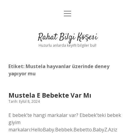
menüyü
Anasayfa
aç
Gizlilik Politikası
Rahat Bilgi Köşesi
Yasal Uyarı
Huzurlu anlarda keyifli bilgiler bul!
Hakkımızda
Etiket:
Mustela hayvanlar üzerinde deney
yapıyor mu
Mustela E Bebekte Var Mı
Tarih: Eylül 8, 2024
E bebek’te hangi markalar var? Ebebek’teki bebek
giyim
markaları:HelloBaby.Bebbek.Bebetto.BabyZ.Aziz