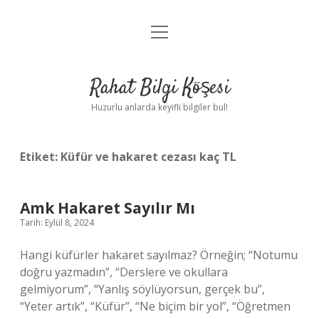
menüyü
Anasayfa
aç
Gizlilik Politikası
Rahat Bilgi Köşesi
Yasal Uyarı
Huzurlu anlarda keyifli bilgiler bul!
Hakkımızda
Etiket:
Küfür ve hakaret cezası kaç TL
Amk Hakaret Sayılır Mı
Tarih: Eylül 8, 2024
Hangi küfürler hakaret sayılmaz? Örneğin; “Notumu
doğru yazmadın”, “Derslere ve okullara
gelmiyorum”, “Yanlış söylüyorsun, gerçek bu”,
“Yeter artık”, “Küfür”, “Ne biçim bir yol”, “Öğretmen