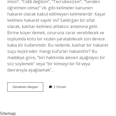
misin”, “Ciddi değilsin”, “Tecrübesizsin”, “Senden
öğretmen olmaz” vb. gibi kelimeler kanunen
hakaret olarak kabul edilmeyen kelimelerdir. Kaşar
kelimesi hakaret sayılır mı? Saldırgan bir sıfat
olarak, kashar kelimesi ahlaksız anlamına gelir.
Birine koşer demek, onuruna zarar verebilecek ve
toplumda kötü bir vicdan yaratabilecek son derece
kaba bir kullanımdır. Bu nedenle, kashar bir hakaret
suçu teşkil eder. Hangi küfürler hakarettir? Bu
maddeye göre, “biri hakkında alenen aşağılayıcı bir
söz söylemek” veya “bir kimseyi bir fiil veya
davranışla aşağılamak”…
Amk
Devamını okuyun
2 Yorum
Hakaret
Sayılır
Mı
Sitemap