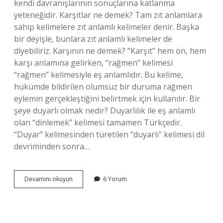
kendi davranışlarının sonuçlarına katlanma
yeteneğidir. Karşıtlar ne demek? Tam zıt anlamlara
sahip kelimelere zıt anlamlı kelimeler denir. Başka
bir deyişle, bunlara zıt anlamlı kelimeler de
diyebiliriz. Karşının ne demek? “Karşıt” hem ön, hem
karşı anlamına gelirken, “rağmen” kelimesi
“rağmen” kelimesiyle eş anlamlıdır. Bu kelime,
hükümde bildirilen olumsuz bir duruma rağmen
eylemin gerçekleştiğini belirtmek için kullanılır. Bir
şeye duyarlı olmak nedir? Duyarlılık ile eş anlamlı
olan “dinlemek” kelimesi tamamen Türkçedir.
“Duyar” kelimesinden türetilen “duyarlı” kelimesi dil
devriminden sonra…
Birine
Devamını okuyun
6 Yorum
Karşı
Olmak
Ne
Demek