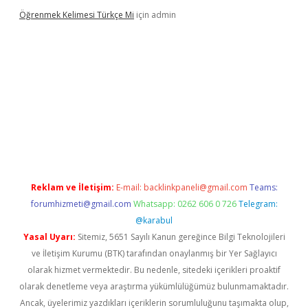
Öğrenmek Kelimesi Türkçe Mi
için
admin
 yeni giriş
Reklam ve İletişim:
E-mail:
backlinkpaneli@gmail.com
Teams:
forumhizmeti@gmail.com
Whatsapp: 0262 606 0 726
Telegram:
@karabul
Yasal Uyarı:
Sitemiz, 5651 Sayılı Kanun gereğince Bilgi Teknolojileri
ve İletişim Kurumu (BTK) tarafından onaylanmış bir Yer Sağlayıcı
olarak hizmet vermektedir. Bu nedenle, sitedeki içerikleri proaktif
olarak denetleme veya araştırma yükümlülüğümüz bulunmamaktadır.
Ancak, üyelerimiz yazdıkları içeriklerin sorumluluğunu taşımakta olup,