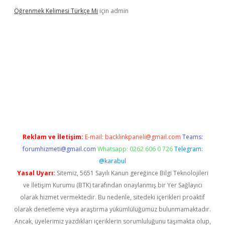
Öğrenmek Kelimesi Türkçe Mi
için
admin
 yeni giriş
Reklam ve İletişim:
E-mail:
backlinkpaneli@gmail.com
Teams:
forumhizmeti@gmail.com
Whatsapp: 0262 606 0 726
Telegram:
@karabul
Yasal Uyarı:
Sitemiz, 5651 Sayılı Kanun gereğince Bilgi Teknolojileri
ve İletişim Kurumu (BTK) tarafından onaylanmış bir Yer Sağlayıcı
olarak hizmet vermektedir. Bu nedenle, sitedeki içerikleri proaktif
olarak denetleme veya araştırma yükümlülüğümüz bulunmamaktadır.
Ancak, üyelerimiz yazdıkları içeriklerin sorumluluğunu taşımakta olup,