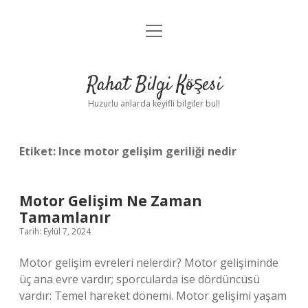
menüyü
Anasayfa
aç
Gizlilik Politikası
Rahat Bilgi Köşesi
Yasal Uyarı
Huzurlu anlarda keyifli bilgiler bul!
Hakkımızda
Etiket:
Ince motor gelişim geriliği nedir
Motor Gelişim Ne Zaman
Tamamlanır
Tarih: Eylül 7, 2024
Motor gelişim evreleri nelerdir? Motor gelişiminde
üç ana evre vardır; sporcularda ise dördüncüsü
vardır: Temel hareket dönemi. Motor gelişimi yaşam