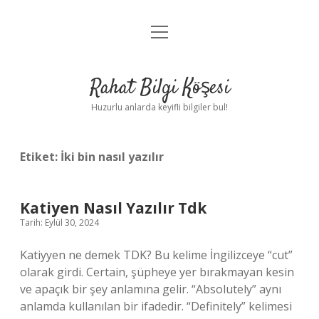
menüyü
Anasayfa
aç
Gizlilik Politikası
Rahat Bilgi Köşesi
Yasal Uyarı
Huzurlu anlarda keyifli bilgiler bul!
Hakkımızda
Etiket:
İki bin nasıl yazılır
Katiyen Nasıl Yazılır Tdk
Tarih: Eylül 30, 2024
Katiyyen ne demek TDK? Bu kelime İngilizceye “cut”
olarak girdi. Certain, şüpheye yer bırakmayan kesin
ve apaçık bir şey anlamına gelir. “Absolutely” aynı
anlamda kullanılan bir ifadedir. “Definitely” kelimesi