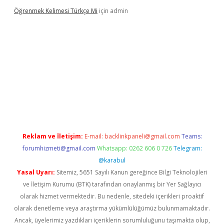
Öğrenmek Kelimesi Türkçe Mi
için
admin
 yeni giriş
Reklam ve İletişim:
E-mail:
backlinkpaneli@gmail.com
Teams:
forumhizmeti@gmail.com
Whatsapp: 0262 606 0 726
Telegram:
@karabul
Yasal Uyarı:
Sitemiz, 5651 Sayılı Kanun gereğince Bilgi Teknolojileri
ve İletişim Kurumu (BTK) tarafından onaylanmış bir Yer Sağlayıcı
olarak hizmet vermektedir. Bu nedenle, sitedeki içerikleri proaktif
olarak denetleme veya araştırma yükümlülüğümüz bulunmamaktadır.
Ancak, üyelerimiz yazdıkları içeriklerin sorumluluğunu taşımakta olup,