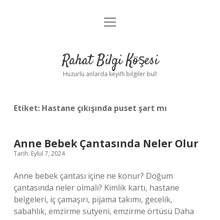
menüyü
Anasayfa
aç
Gizlilik Politikası
Rahat Bilgi Köşesi
Yasal Uyarı
Huzurlu anlarda keyifli bilgiler bul!
Hakkımızda
Etiket:
Hastane çıkışında puset şart mı
Anne Bebek Çantasında Neler Olur
Tarih: Eylül 7, 2024
Anne bebek çantası içine ne konur? Doğum
çantasında neler olmalı? Kimlik kartı, hastane
belgeleri, iç çamaşırı, pijama takımı, gecelik,
sabahlık, emzirme sütyeni, emzirme örtüsü Daha