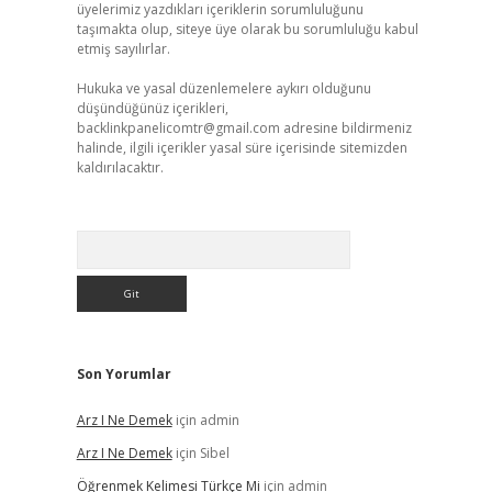
üyelerimiz yazdıkları içeriklerin sorumluluğunu
taşımakta olup, siteye üye olarak bu sorumluluğu kabul
etmiş sayılırlar.
Hukuka ve yasal düzenlemelere aykırı olduğunu
düşündüğünüz içerikleri,
backlinkpanelicomtr@gmail.com
adresine bildirmeniz
halinde, ilgili içerikler yasal süre içerisinde sitemizden
kaldırılacaktır.
Arama
Son Yorumlar
Arz I Ne Demek
için
admin
Arz I Ne Demek
için
Sibel
Öğrenmek Kelimesi Türkçe Mi
için
admin