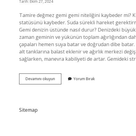
Tarih: Ekim 27, 2024
Tamire değmez gemi gemi niteliğini kaybeder mi? 
statüsünü kaybeder. Suda sürekli hareket gerektirm
Gemi denizin üstünde nasıl durur? Denizdeki büyük 
zaman geminin ve yükünün toplam ağırlığından daha
çapaları hemen suya batar ve doğrudan dibe batar. G
alt tanklarına balast eklenir ve ağırlık merkezi değ
sağlarken, manevra kabiliyeti de artar. Gemideki str
Gemi
Devamını okuyun
Yorum Bırak
Vasfını
Nasıl
Kaybeder
Sitemap