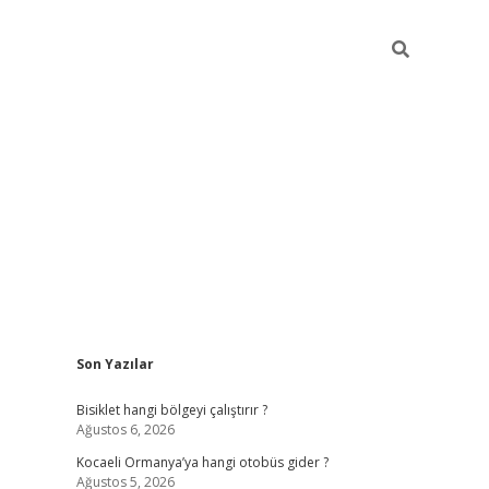
Sidebar
Son Yazılar
ilbet casino
betexper yeni gir
Bisiklet hangi bölgeyi çalıştırır ?
Ağustos 6, 2026
Kocaeli Ormanya’ya hangi otobüs gider ?
Ağustos 5, 2026