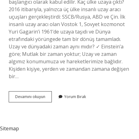
başlangıcı olarak kabul edilir. Kaç ülke uzaya çıktı?
2016 itibarıyla, yalnızca üç ülke insanlı uzay aracı
uçuşları gerçekleştirdi: SSCB/Rusya, ABD ve Çin. İlk
insanlı uzay aracı olan Vostok 1, Sovyet kozmonot
Yuri Gagarin’i 1961’de uzaya taşıdı ve Dünya
etrafındaki yörüngede tam bir dönüş tamamladı.
Uzay ve dünyadaki zaman aynı mıdır? ✓ Einstein’a
göre; Mutlak bir zaman yoktur; Uzay ve zaman
algımız konumumuza ve hareketlerimize bağlıdır.
Kişiden kişiye, yerden ve zamandan zamana değişen
bir…
Dünya
Devamını okuyun
Yorum Bırak
Uzaya
Dahil
Mi
Sitemap