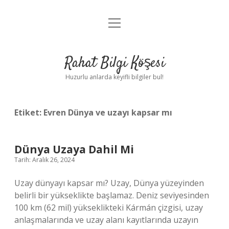
menüyü
Anasayfa
aç
Gizlilik Politikası
Rahat Bilgi Köşesi
Yasal Uyarı
Huzurlu anlarda keyifli bilgiler bul!
Hakkımızda
Etiket:
Evren Dünya ve uzayı kapsar mı
Dünya Uzaya Dahil Mi
Tarih: Aralık 26, 2024
Uzay dünyayı kapsar mı? Uzay, Dünya yüzeyinden
belirli bir yükseklikte başlamaz. Deniz seviyesinden
100 km (62 mil) yükseklikteki Kármán çizgisi, uzay
anlaşmalarında ve uzay alanı kayıtlarında uzayın