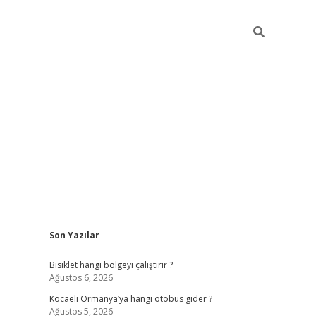
Sidebar
Son Yazılar
ilbet casino
betexper yeni gir
Bisiklet hangi bölgeyi çalıştırır ?
Ağustos 6, 2026
Kocaeli Ormanya’ya hangi otobüs gider ?
Ağustos 5, 2026