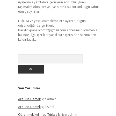
üyelerimiz yazdıkları içeriklerin sorumluluğunu
taşımakta olup, siteye üye olarak bu sorumluluğu kabul
etmiş sayılırlar.
Hukuka ve yasal düzenlemelere aykırı olduğunu
düşündüğünüz içerikleri,
backlinkpanelicomtr@gmail.com
adresine bildirmeniz
halinde, ilgili içerikler yasal süre içerisinde sitemizden
kaldırılacaktır.
Arama
Son Yorumlar
Arz I Ne Demek
için
admin
Arz I Ne Demek
için
Sibel
Öğrenmek Kelimesi Türkçe Mi
için
admin