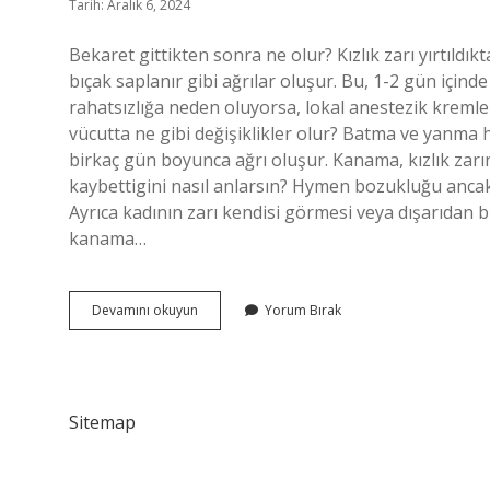
Tarih: Aralık 6, 2024
Bekaret gittikten sonra ne olur? Kızlık zarı yırtıld
bıçak saplanır gibi ağrılar oluşur. Bu, 1-2 gün içind
rahatsızlığa neden oluyorsa, lokal anestezik kreml
vücutta ne gibi değişiklikler olur? Batma ve yanma h
birkaç gün boyunca ağrı oluşur. Kanama, kızlık zarı
kaybettigini nasıl anlarsın? Hymen bozukluğu ancak 
Ayrıca kadının zarı kendisi görmesi veya dışarıdan 
kanama…
Bekaretini
Devamını okuyun
Yorum Bırak
Kaybettikten
Sonra
Ne
Olur
Sitemap