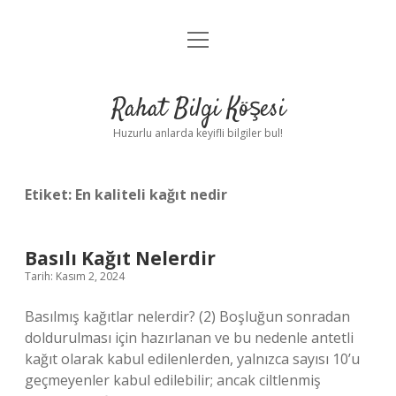
menüyü
Anasayfa
aç
Gizlilik Politikası
Rahat Bilgi Köşesi
Yasal Uyarı
Huzurlu anlarda keyifli bilgiler bul!
Hakkımızda
Etiket:
En kaliteli kağıt nedir
Basılı Kağıt Nelerdir
Tarih: Kasım 2, 2024
Basılmış kağıtlar nelerdir? (2) Boşluğun sonradan
doldurulması için hazırlanan ve bu nedenle antetli
kağıt olarak kabul edilenlerden, yalnızca sayısı 10’u
geçmeyenler kabul edilebilir; ancak ciltlenmiş