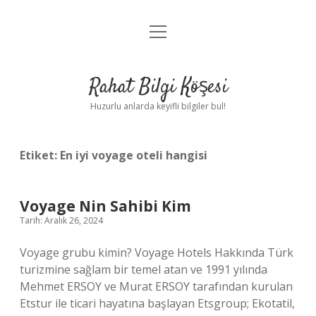
menüyü
Anasayfa
aç
Gizlilik Politikası
Rahat Bilgi Köşesi
Yasal Uyarı
Huzurlu anlarda keyifli bilgiler bul!
Hakkımızda
Etiket:
En iyi voyage oteli hangisi
Voyage Nin Sahibi Kim
Tarih: Aralık 26, 2024
Voyage grubu kimin? Voyage Hotels Hakkında Türk
turizmine sağlam bir temel atan ve 1991 yılında
Mehmet ERSOY ve Murat ERSOY tarafından kurulan
Etstur ile ticari hayatına başlayan Etsgroup; Ekotatil,