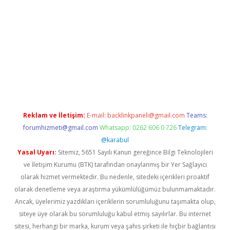
r yeni giriş
Reklam ve İletişim:
E-mail:
backlinkpaneli@gmail.com
Teams:
forumhizmeti@gmail.com
Whatsapp: 0262 606 0 726
Telegram:
@karabul
Yasal Uyarı:
Sitemiz, 5651 Sayılı Kanun gereğince Bilgi Teknolojileri
ve İletişim Kurumu (BTK) tarafından onaylanmış bir Yer Sağlayıcı
olarak hizmet vermektedir. Bu nedenle, sitedeki içerikleri proaktif
olarak denetleme veya araştırma yükümlülüğümüz bulunmamaktadır.
Ancak, üyelerimiz yazdıkları içeriklerin sorumluluğunu taşımakta olup,
siteye üye olarak bu sorumluluğu kabul etmiş sayılırlar. Bu internet
sitesi, herhangi bir marka, kurum veya şahıs şirketi ile hiçbir bağlantısı