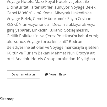
Voyage Hotels, Maxx Royal Hotels ve Jetset ile
Didimtur tatil alternatifleri sunuyor. Voyage Belek
Genel Müdürü kim? Kemal Albayrak LinkedIn’de:
Voyage Belek, Genel Müdürümüz Sayın Ceyhan
KESKÜN’ün vizyonunda… Devam’a tıklayarak veya
giriş yaparak, LinkedIn Kullanıcı Sözleşmesi’ni,
Gizlilik Politikası’nı ve Çerez Politikası’nı kabul etmiş
olursunuz. Voyage torba kime ait? Bodrum
Belediyesi’ne ait olan ve Voyage markasıyla işletilen,
Kültür ve Turizm Bakanı Mehmet Nuri Ersoy’a ait
otel, Anadolu Hotels Group tarafından 10 yıllığına…
Voyage
Devamını okuyun
Yorum Bırak
Nin
Sahibi
Kim
Sitemap