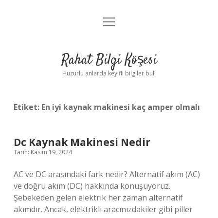
menüyü
Anasayfa
aç
Gizlilik Politikası
Rahat Bilgi Köşesi
Yasal Uyarı
Huzurlu anlarda keyifli bilgiler bul!
Hakkımızda
Etiket:
En iyi kaynak makinesi kaç amper olmalı
Dc Kaynak Makinesi Nedir
Tarih: Kasım 19, 2024
AC ve DC arasındaki fark nedir? Alternatif akım (AC)
ve doğru akım (DC) hakkında konuşuyoruz.
Şebekeden gelen elektrik her zaman alternatif
akımdır. Ancak, elektrikli aracınızdakiler gibi piller