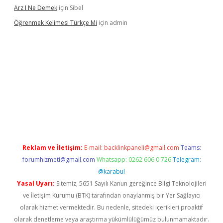
Arz I Ne Demek
için
Sibel
Öğrenmek Kelimesi Türkçe Mi
için
admin
er yeni giriş
Reklam ve İletişim:
E-mail:
backlinkpaneli@gmail.com
Teams:
forumhizmeti@gmail.com
Whatsapp: 0262 606 0 726
Telegram:
@karabul
Yasal Uyarı:
Sitemiz, 5651 Sayılı Kanun gereğince Bilgi Teknolojileri
ve İletişim Kurumu (BTK) tarafından onaylanmış bir Yer Sağlayıcı
olarak hizmet vermektedir. Bu nedenle, sitedeki içerikleri proaktif
olarak denetleme veya araştırma yükümlülüğümüz bulunmamaktadır.