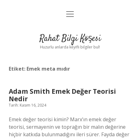
menüyü
Anasayfa
aç
Gizlilik Politikası
Rahat Bilgi Köşesi
Yasal Uyarı
Huzurlu anlarda keyifli bilgiler bul!
Hakkımızda
Etiket:
Emek meta mıdır
Adam Smith Emek Değer Teorisi
Nedir
Tarih: Kasım 16, 2024
Emek değer teorisi kimin? Marx’ın emek değer
teorisi, sermayenin ve toprağın bir malın değerine
hiçbir katkıda bulunmadığını ileri sürer. Fayda değer