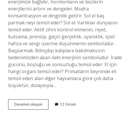
enerjimize bağlıdır, hormonların ve bezlerin
enerjilerini artırır ve dengeler. Mudra
konsantrasyon ve dinginlik getirir. Sol el baş
parmak neyi temsil eder? Sol el: Varlıklar dünyasını
temsil eder. Aktif zihni kontrol etmenin, niyet,
kutsama, prensip, geçici gerçeklik, uyanıklık, içsel
hafıza ve sevgi üzerine düşünmenin sembolüdür.
Başparmak: Bilinçdışı kalıplara bakılmaksızın
bedenimizden akan ilahi enerjinin sembolüdür. İrade
gücünü, boşluğu ve sonsuzluğu temsil eder. El için
hangi organı temsil eder? Primatların beyninde eli
temsil eden alan diğer hayvanlara göre çok daha
büyüktür, dolayısıyla…
Sol
Devamını okuyun
12 Yorum
El
Baş
Parmağı
Hangi