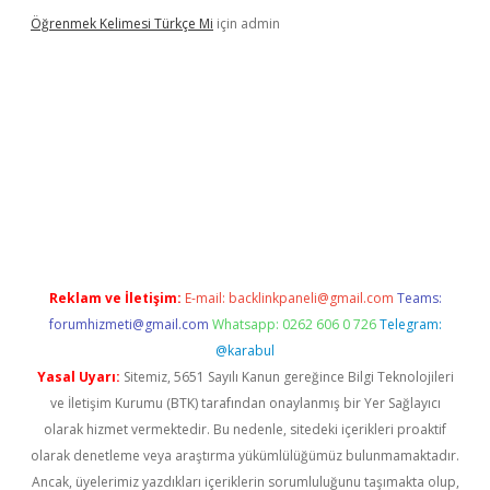
Öğrenmek Kelimesi Türkçe Mi
için
admin
 yeni giriş
Reklam ve İletişim:
E-mail:
backlinkpaneli@gmail.com
Teams:
forumhizmeti@gmail.com
Whatsapp: 0262 606 0 726
Telegram:
@karabul
Yasal Uyarı:
Sitemiz, 5651 Sayılı Kanun gereğince Bilgi Teknolojileri
ve İletişim Kurumu (BTK) tarafından onaylanmış bir Yer Sağlayıcı
olarak hizmet vermektedir. Bu nedenle, sitedeki içerikleri proaktif
olarak denetleme veya araştırma yükümlülüğümüz bulunmamaktadır.
Ancak, üyelerimiz yazdıkları içeriklerin sorumluluğunu taşımakta olup,