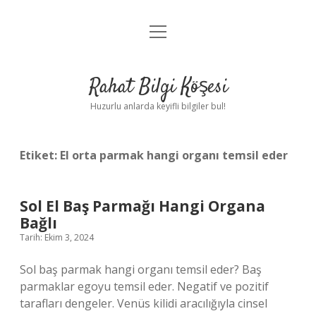
menüyü
Anasayfa
aç
Gizlilik Politikası
Rahat Bilgi Köşesi
Yasal Uyarı
Huzurlu anlarda keyifli bilgiler bul!
Hakkımızda
Etiket:
El orta parmak hangi organı temsil eder
Sol El Baş Parmağı Hangi Organa
Bağlı
Tarih: Ekim 3, 2024
Sol baş parmak hangi organı temsil eder? Baş
parmaklar egoyu temsil eder. Negatif ve pozitif
tarafları dengeler. Venüs kilidi aracılığıyla cinsel