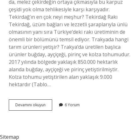
da, melez çekirdeğin ortaya çıkmasıyla bu karpuz
çeşidi yok olma tehlikesiyle karşı karşıyadır.
Tekirdağ’ın en çok neyi meşhur? Tekirdağ Rakı
Tekirdağ, üzüm bağları ve lezzetli şaraplarıyla ünlü
olmasının yanı sıra Türkiye’deki rakı üretiminin de
önemli bir bölümünü temsil ediyor. Trakyada hangi
tarım ürünleri yetişir? Trakya’da üretilen başlıca
ürünler buğday, ayçiçeği, pirinç ve kolza tohumudur.
2017 yılında bölgede yaklaşık 850.000 hektarlık
alanda buğday, ayçiçeği ve pirinç yetiştirilmiştir.
Kolza tohumu yetiştirilen alan yaklaşık 9.000
hektardır (Tablo…
Tekirdağ
Devamını okuyun
6 Yorum
En
Çok
Ne
Yetişir
Sitemap