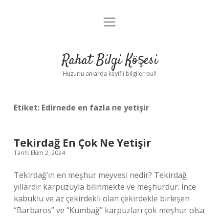
menüyü
Anasayfa
aç
Gizlilik Politikası
Rahat Bilgi Köşesi
Yasal Uyarı
Huzurlu anlarda keyifli bilgiler bul!
Hakkımızda
Etiket:
Edirnede en fazla ne yetişir
Tekirdağ En Çok Ne Yetişir
Tarih: Ekim 2, 2024
Tekirdağ’ın en meşhur meyvesi nedir? Tekirdağ
yıllardır karpuzuyla bilinmekte ve meşhurdur. İnce
kabuklu ve az çekirdekli olan çekirdekle birleşen
“Barbaros” ve “Kumbağ” karpuzları çok meşhur olsa