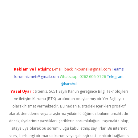
texper yeni giriş
Reklam ve İletişim:
E-mail:
backlinkpaneli@gmail.com
Teams:
forumhizmeti@gmail.com
Whatsapp: 0262 606 0 726
Telegram:
@karabul
Yasal Uyarı:
Sitemiz, 5651 Sayılı Kanun gereğince Bilgi Teknolojileri
ve İletişim Kurumu (BTK) tarafından onaylanmış bir Yer Sağlayıcı
olarak hizmet vermektedir. Bu nedenle, sitedeki içerikleri proaktif
olarak denetleme veya araştırma yükümlülüğümüz bulunmamaktadır.
Ancak, üyelerimiz yazdıkları içeriklerin sorumluluğunu taşımakta olup,
siteye üye olarak bu sorumluluğu kabul etmiş sayılırlar. Bu internet
sitesi, herhangi bir marka, kurum veya şahıs şirketi ile hiçbir bağlantısı