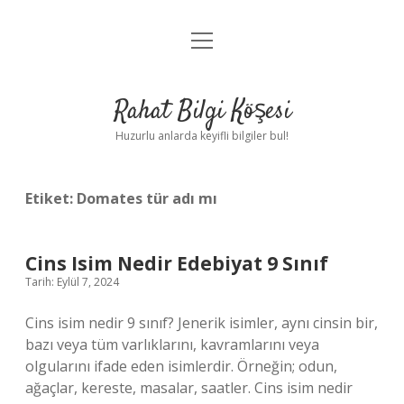
menüyü
Anasayfa
aç
Gizlilik Politikası
Rahat Bilgi Köşesi
Yasal Uyarı
Huzurlu anlarda keyifli bilgiler bul!
Hakkımızda
Etiket:
Domates tür adı mı
Cins Isim Nedir Edebiyat 9 Sınıf
Tarih: Eylül 7, 2024
Cins isim nedir 9 sınıf? Jenerik isimler, aynı cinsin bir,
bazı veya tüm varlıklarını, kavramlarını veya
olgularını ifade eden isimlerdir. Örneğin; odun,
ağaçlar, kereste, masalar, saatler. Cins isim nedir