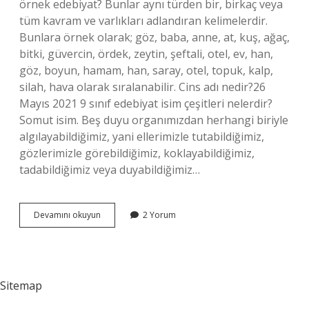
örnek edebiyat? Bunlar aynı türden bir, birkaç veya
tüm kavram ve varlıkları adlandıran kelimelerdir.
Bunlara örnek olarak; göz, baba, anne, at, kuş, ağaç,
bitki, güvercin, ördek, zeytin, şeftali, otel, ev, han,
göz, boyun, hamam, han, saray, otel, topuk, kalp,
silah, hava olarak sıralanabilir. Cins adı nedir?26
Mayıs 2021 9 sınıf edebiyat isim çeşitleri nelerdir?
Somut isim. Beş duyu organımızdan herhangi biriyle
algılayabildiğimiz, yani ellerimizle tutabildiğimiz,
gözlerimizle görebildiğimiz, koklayabildiğimiz,
tadabildiğimiz veya duyabildiğimiz…
Cins
Devamını okuyun
2 Yorum
Isim
Nedir
Edebiyat
9
Sınıf
Sitemap