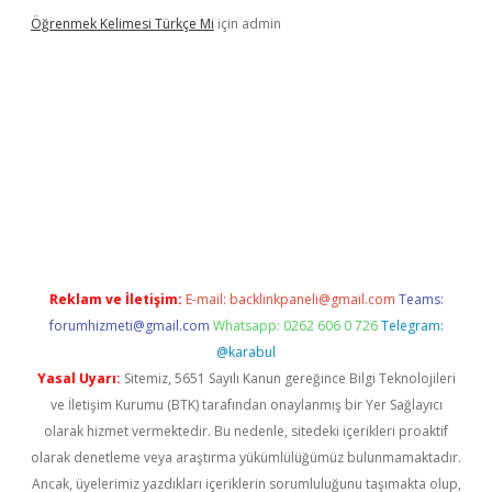
Öğrenmek Kelimesi Türkçe Mi
için
admin
 casino
betexper yeni giriş
Reklam ve İletişim:
E-mail:
backlinkpaneli@gmail.com
Teams:
forumhizmeti@gmail.com
Whatsapp: 0262 606 0 726
Telegram:
@karabul
Yasal Uyarı:
Sitemiz, 5651 Sayılı Kanun gereğince Bilgi Teknolojileri
ve İletişim Kurumu (BTK) tarafından onaylanmış bir Yer Sağlayıcı
olarak hizmet vermektedir. Bu nedenle, sitedeki içerikleri proaktif
olarak denetleme veya araştırma yükümlülüğümüz bulunmamaktadır.
Ancak, üyelerimiz yazdıkları içeriklerin sorumluluğunu taşımakta olup,