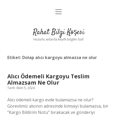
menüyü
Anasayfa
aç
Gizlilik Politikası
Rahat Bilgi Köşesi
Yasal Uyarı
Huzurlu anlarda keyifli bilgiler bul!
Hakkımızda
Etiket:
Dolap alıcı kargoyu almazsa ne olur
Alıcı Ödemeli Kargoyu Teslim
Almazsam Ne Olur
Tarih: Ekim 5, 2024
Alıcı ödemeli kargo evde bulamazsa ne olur?
Görevlimiz alıcının adresinde kimseyi bulamazsa, bir
“Kargo Bildirim Notu” bırakacak ve gönderiyi