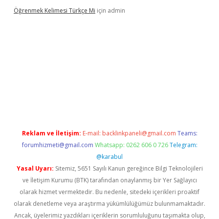
Öğrenmek Kelimesi Türkçe Mi
için
admin
r yeni giriş
Reklam ve İletişim:
E-mail:
backlinkpaneli@gmail.com
Teams:
forumhizmeti@gmail.com
Whatsapp: 0262 606 0 726
Telegram:
@karabul
Yasal Uyarı:
Sitemiz, 5651 Sayılı Kanun gereğince Bilgi Teknolojileri
ve İletişim Kurumu (BTK) tarafından onaylanmış bir Yer Sağlayıcı
olarak hizmet vermektedir. Bu nedenle, sitedeki içerikleri proaktif
olarak denetleme veya araştırma yükümlülüğümüz bulunmamaktadır.
Ancak, üyelerimiz yazdıkları içeriklerin sorumluluğunu taşımakta olup,