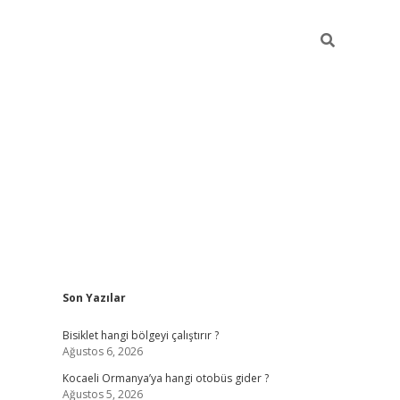
Sidebar
Son Yazılar
ilbet casino
betexper yeni gi
Bisiklet hangi bölgeyi çalıştırır ?
Ağustos 6, 2026
Kocaeli Ormanya’ya hangi otobüs gider ?
Ağustos 5, 2026