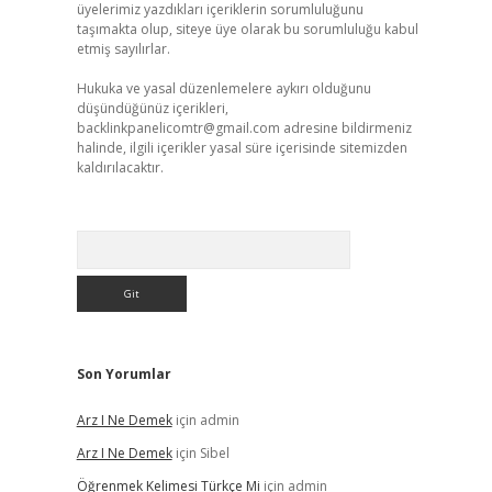
üyelerimiz yazdıkları içeriklerin sorumluluğunu
taşımakta olup, siteye üye olarak bu sorumluluğu kabul
etmiş sayılırlar.
Hukuka ve yasal düzenlemelere aykırı olduğunu
düşündüğünüz içerikleri,
backlinkpanelicomtr@gmail.com
adresine bildirmeniz
halinde, ilgili içerikler yasal süre içerisinde sitemizden
kaldırılacaktır.
Arama
Son Yorumlar
Arz I Ne Demek
için
admin
Arz I Ne Demek
için
Sibel
Öğrenmek Kelimesi Türkçe Mi
için
admin