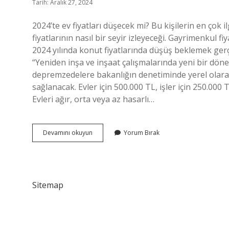
Tarih: Aralık 27, 2024
2024’te ev fiyatları düşecek mi? Bu kişilerin en çok 
fiyatlarının nasıl bir seyir izleyeceği. Gayrimenkul 
2024 yılında konut fiyatlarında düşüş beklemek gerç
“Yeniden inşa ve inşaat çalışmalarında yeni bir dön
depremzedelere bakanlığın denetiminde yerel olarak 
sağlanacak. Evler için 500.000 TL, işler için 250.00
Evleri ağır, orta veya az hasarlı…
Deprem
Devamını okuyun
Yorum Bırak
Bölgesinde
Ev
Fiyatları
Düşer
Mi
Sitemap