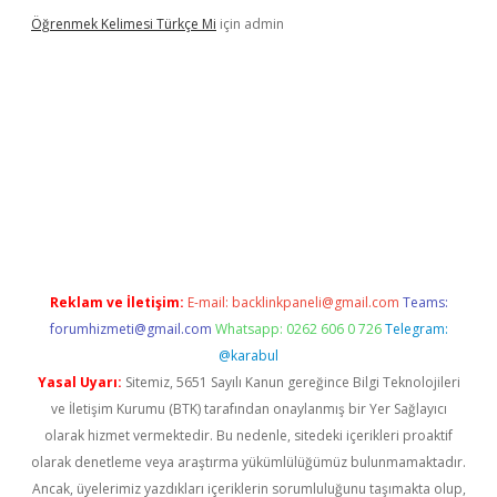
Öğrenmek Kelimesi Türkçe Mi
için
admin
 yeni giriş
Reklam ve İletişim:
E-mail:
backlinkpaneli@gmail.com
Teams:
forumhizmeti@gmail.com
Whatsapp: 0262 606 0 726
Telegram:
@karabul
Yasal Uyarı:
Sitemiz, 5651 Sayılı Kanun gereğince Bilgi Teknolojileri
ve İletişim Kurumu (BTK) tarafından onaylanmış bir Yer Sağlayıcı
olarak hizmet vermektedir. Bu nedenle, sitedeki içerikleri proaktif
olarak denetleme veya araştırma yükümlülüğümüz bulunmamaktadır.
Ancak, üyelerimiz yazdıkları içeriklerin sorumluluğunu taşımakta olup,