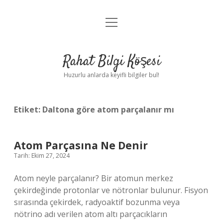
menüyü
Anasayfa
aç
Gizlilik Politikası
Rahat Bilgi Köşesi
Yasal Uyarı
Huzurlu anlarda keyifli bilgiler bul!
Hakkımızda
Etiket:
Daltona göre atom parçalanır mı
Atom Parçasına Ne Denir
Tarih: Ekim 27, 2024
Atom neyle parçalanır? Bir atomun merkez
çekirdeğinde protonlar ve nötronlar bulunur. Fisyon
sırasında çekirdek, radyoaktif bozunma veya
nötrino adı verilen atom altı parçacıkların