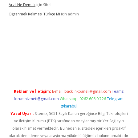
Arz I Ne Demek
için
Sibel
Öğrenmek Kelimesi Türkçe Mi
için
admin
r yeni giriş
Reklam ve İletişim:
E-mail:
backlinkpaneli@gmail.com
Teams:
forumhizmeti@gmail.com
Whatsapp: 0262 606 0 726
Telegram:
@karabul
Yasal Uyarı:
Sitemiz, 5651 Sayılı Kanun gereğince Bilgi Teknolojileri
ve İletişim Kurumu (BTK) tarafından onaylanmış bir Yer Sağlayıcı
olarak hizmet vermektedir. Bu nedenle, sitedeki içerikleri proaktif
olarak denetleme veya araştırma yükümlülüğümüz bulunmamaktadır.