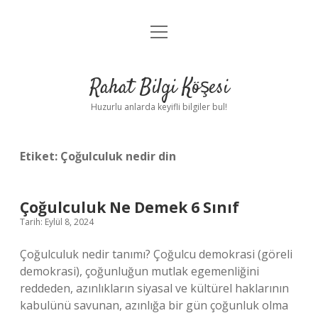
menüyü
Anasayfa
aç
Gizlilik Politikası
Rahat Bilgi Köşesi
Yasal Uyarı
Huzurlu anlarda keyifli bilgiler bul!
Hakkımızda
Etiket:
Çoğulculuk nedir din
Çoğulculuk Ne Demek 6 Sınıf
Tarih: Eylül 8, 2024
Çoğulculuk nedir tanımı? Çoğulcu demokrasi (göreli
demokrasi), çoğunluğun mutlak egemenliğini
reddeden, azınlıkların siyasal ve kültürel haklarının
kabulünü savunan, azınlığa bir gün çoğunluk olma