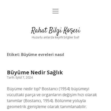
menüyü
Anasayfa
aç
Gizlilik Politikası
Rahat Bilgi Köşesi
Yasal Uyarı
Huzurlu anlarda keyifli bilgiler bul!
Hakkımızda
Etiket:
Büyüme evreleri nasıl
Büyüme Nedir Sağlık
Tarih: Eylül 7, 2024
Büyüme nedir tıp? Bostancı (1954) büyümeyi
vücuttaki parça ve organların değişim hızı olarak
tanımlar (Bostancı, 1954). Bölünme yoluyla
geometrik genişleme olarak tanımlanabilir.