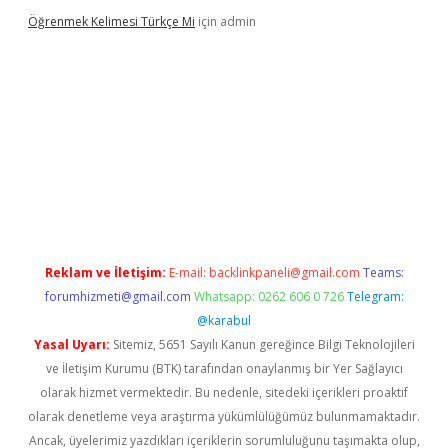
Öğrenmek Kelimesi Türkçe Mi
için
admin
er yeni giriş
Reklam ve İletişim:
E-mail:
backlinkpaneli@gmail.com
Teams:
forumhizmeti@gmail.com
Whatsapp: 0262 606 0 726
Telegram:
@karabul
Yasal Uyarı:
Sitemiz, 5651 Sayılı Kanun gereğince Bilgi Teknolojileri
ve İletişim Kurumu (BTK) tarafından onaylanmış bir Yer Sağlayıcı
olarak hizmet vermektedir. Bu nedenle, sitedeki içerikleri proaktif
olarak denetleme veya araştırma yükümlülüğümüz bulunmamaktadır.
Ancak, üyelerimiz yazdıkları içeriklerin sorumluluğunu taşımakta olup,