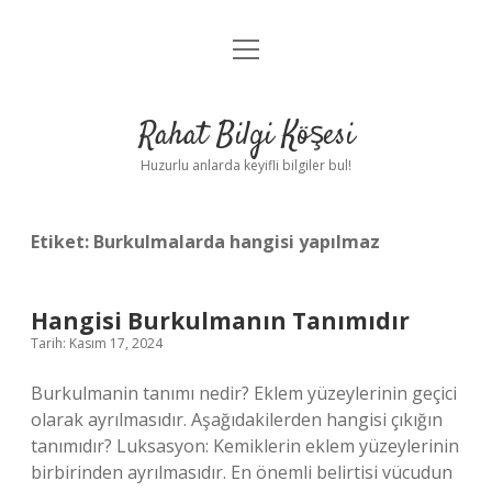
menüyü
Anasayfa
aç
Gizlilik Politikası
Rahat Bilgi Köşesi
Yasal Uyarı
Huzurlu anlarda keyifli bilgiler bul!
Hakkımızda
Etiket:
Burkulmalarda hangisi yapılmaz
Hangisi Burkulmanın Tanımıdır
Tarih: Kasım 17, 2024
Burkulmanin tanımı nedir? Eklem yüzeylerinin geçici
olarak ayrılmasıdır. Aşağıdakilerden hangisi çıkığın
tanımıdır? Luksasyon: Kemiklerin eklem yüzeylerinin
birbirinden ayrılmasıdır. En önemli belirtisi vücudun