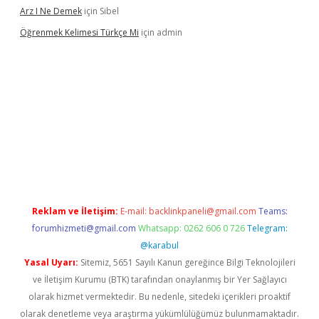
Arz I Ne Demek
için
Sibel
Öğrenmek Kelimesi Türkçe Mi
için
admin
 yeni giriş
Reklam ve İletişim:
E-mail:
backlinkpaneli@gmail.com
Teams:
forumhizmeti@gmail.com
Whatsapp: 0262 606 0 726
Telegram:
@karabul
Yasal Uyarı:
Sitemiz, 5651 Sayılı Kanun gereğince Bilgi Teknolojileri
ve İletişim Kurumu (BTK) tarafından onaylanmış bir Yer Sağlayıcı
olarak hizmet vermektedir. Bu nedenle, sitedeki içerikleri proaktif
olarak denetleme veya araştırma yükümlülüğümüz bulunmamaktadır.