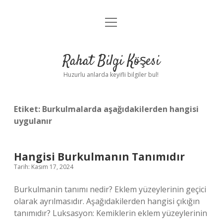
menüyü
Anasayfa
aç
Gizlilik Politikası
Rahat Bilgi Köşesi
Yasal Uyarı
Huzurlu anlarda keyifli bilgiler bul!
Hakkımızda
Etiket:
Burkulmalarda aşağıdakilerden hangisi
uygulanır
Hangisi Burkulmanın Tanımıdır
Tarih: Kasım 17, 2024
Burkulmanin tanımı nedir? Eklem yüzeylerinin geçici
olarak ayrılmasıdır. Aşağıdakilerden hangisi çıkığın
tanımıdır? Luksasyon: Kemiklerin eklem yüzeylerinin