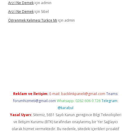
Arz I Ne Demek
için
admin
Arz I Ne Demek
için
Sibel
Öğrenmek Kelimesi Türkçe Mi
için
admin
 yeni giriş
Reklam ve İletişim:
E-mail:
backlinkpaneli@gmail.com
Teams:
forumhizmeti@gmail.com
Whatsapp: 0262 606 0 726
Telegram:
@karabul
Yasal Uyarı:
Sitemiz, 5651 Sayılı Kanun gereğince Bilgi Teknolojileri
ve İletişim Kurumu (BTK) tarafından onaylanmış bir Yer Sağlayıcı
olarak hizmet vermektedir. Bu nedenle, sitedeki içerikleri proaktif