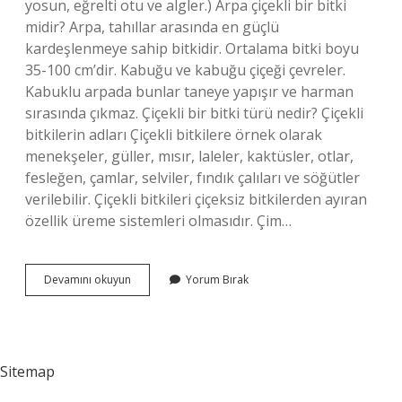
yosun, eğrelti otu ve algler.) Arpa çiçekli bir bitki
midir? Arpa, tahıllar arasında en güçlü
kardeşlenmeye sahip bitkidir. Ortalama bitki boyu
35-100 cm’dir. Kabuğu ve kabuğu çiçeği çevreler.
Kabuklu arpada bunlar taneye yapışır ve harman
sırasında çıkmaz. Çiçekli bir bitki türü nedir? Çiçekli
bitkilerin adları Çiçekli bitkilere örnek olarak
menekşeler, güller, mısır, laleler, kaktüsler, otlar,
fesleğen, çamlar, selviler, fındık çalıları ve söğütler
verilebilir. Çiçekli bitkileri çiçeksiz bitkilerden ayıran
özellik üreme sistemleri olmasıdır. Çim…
Bugday
Devamını okuyun
Yorum Bırak
Çiçekli
Bitki
Mi
Sitemap