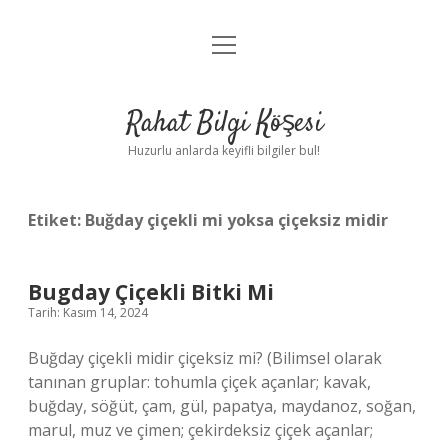
menüyü
Anasayfa
aç
Gizlilik Politikası
Rahat Bilgi Köşesi
Yasal Uyarı
Huzurlu anlarda keyifli bilgiler bul!
Hakkımızda
Etiket:
Buğday çiçekli mi yoksa çiçeksiz midir
Bugday Çiçekli Bitki Mi
Tarih: Kasım 14, 2024
Buğday çiçekli midir çiçeksiz mi? (Bilimsel olarak
tanınan gruplar: tohumla çiçek açanlar; kavak,
buğday, söğüt, çam, gül, papatya, maydanoz, soğan,
marul, muz ve çimen; çekirdeksiz çiçek açanlar;