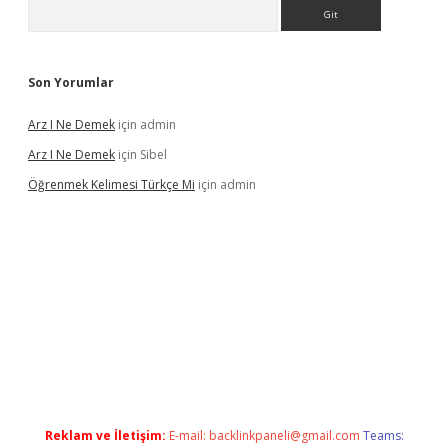
Arama
Son Yorumlar
Arz I Ne Demek
için
admin
Arz I Ne Demek
için
Sibel
Öğrenmek Kelimesi Türkçe Mi
için
admin
 yeni giriş
Reklam ve İletişim:
E-mail:
backlinkpaneli@gmail.com
Teams: