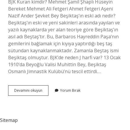
BJK Kuran kimdir? Mehmet Şamil Şhaplı Hüseyin
Bereket Mehmet Ali Fetgeri Ahmet Fetgeri Aşeni
Nazif Ander Şevket Bey Beşiktaş’ın eski adı nedir?
Beşiktaş’ın eski ve yeni sakinleri arasında yayılan ve
yazılı kaynaklarda yer alan teoriye göre Beşiktaş’ın
asıl adı Beştaş’tır. Bu, Barbaros Hayreddin Paşa’nın
gemilerini bağlamak için kıyıya yaptırdığı beş taş
sütundan kaynaklanmaktadır. Zamanla Beştaş ismi
Beşiktaş olmuştur. BJK’de neden J harfi var? 13 Ocak
1910’da Beyoğlu Valisi Muhittin Bey, Beşiktaş
Osmanlı Jimnastik Kulübü’nü tescil ettirdi.…
Beşiktaşın
Devamını okuyun
Yorum Bırak
Ilk
Oyuncusu
Kim
Sitemap