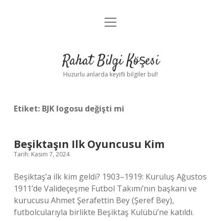
menüyü
Anasayfa
aç
Gizlilik Politikası
Rahat Bilgi Köşesi
Yasal Uyarı
Huzurlu anlarda keyifli bilgiler bul!
Hakkımızda
Etiket:
BJK logosu değişti mi
Beşiktaşın Ilk Oyuncusu Kim
Tarih: Kasım 7, 2024
Beşiktaş’a ilk kim geldi? 1903–1919: Kuruluş Ağustos
1911’de Valideçeşme Futbol Takımı’nın başkanı ve
kurucusu Ahmet Şerafettin Bey (Şeref Bey),
futbolcularıyla birlikte Beşiktaş Kulübü’ne katıldı.