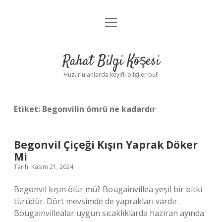
menüyü
Anasayfa
aç
Gizlilik Politikası
Rahat Bilgi Köşesi
Yasal Uyarı
Huzurlu anlarda keyifli bilgiler bul!
Hakkımızda
Etiket:
Begonvilin ömrü ne kadardır
Begonvil Çiçeği Kışın Yaprak Döker
Mi
Tarih: Kasım 21, 2024
Begonvil kışın ölür mü? Bougainvillea yeşil bir bitki
türüdür. Dört mevsimde de yaprakları vardır.
Bougainvillealar uygun sıcaklıklarda haziran ayında