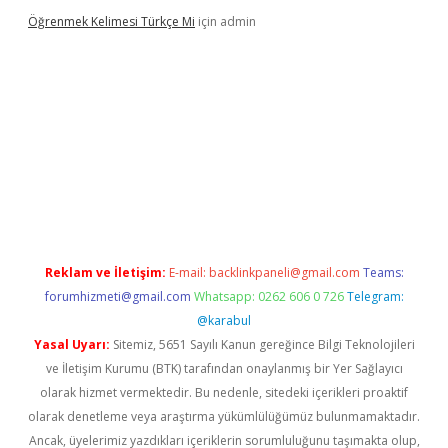
Öğrenmek Kelimesi Türkçe Mi
için
admin
r yeni giriş
Reklam ve İletişim:
E-mail:
backlinkpaneli@gmail.com
Teams:
forumhizmeti@gmail.com
Whatsapp: 0262 606 0 726
Telegram:
@karabul
Yasal Uyarı:
Sitemiz, 5651 Sayılı Kanun gereğince Bilgi Teknolojileri
ve İletişim Kurumu (BTK) tarafından onaylanmış bir Yer Sağlayıcı
olarak hizmet vermektedir. Bu nedenle, sitedeki içerikleri proaktif
olarak denetleme veya araştırma yükümlülüğümüz bulunmamaktadır.
Ancak, üyelerimiz yazdıkları içeriklerin sorumluluğunu taşımakta olup,