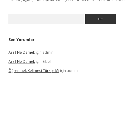
Arama
Son Yorumlar
Arz I Ne Demek
için
admin
Arz I Ne Demek
için
Sibel
Öğrenmek Kelimesi Türkçe Mi
için
admin
 yeni giriş