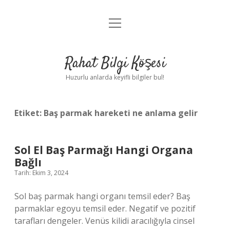
menüyü
Anasayfa
aç
Gizlilik Politikası
Rahat Bilgi Köşesi
Yasal Uyarı
Huzurlu anlarda keyifli bilgiler bul!
Hakkımızda
Etiket:
Baş parmak hareketi ne anlama gelir
Sol El Baş Parmağı Hangi Organa
Bağlı
Tarih: Ekim 3, 2024
Sol baş parmak hangi organı temsil eder? Baş
parmaklar egoyu temsil eder. Negatif ve pozitif
tarafları dengeler. Venüs kilidi aracılığıyla cinsel