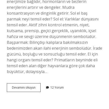
enerjimize bağlıdır, hormonların ve bezlerin
enerjilerini artırır ve dengeler. Mudra
konsantrasyon ve dinginlik getirir. Sol el baş
parmak neyi temsil eder? Sol el: Varlıklar dünyasını
temsil eder. Aktif zihni kontrol etmenin, niyet,
kutsama, prensip, geçici gerçeklik, uyanıklık, içsel
hafıza ve sevgi üzerine düşünmenin sembolüdür.
Başparmak: Bilinçdışı kalıplara bakılmaksızın
bedenimizden akan ilahi enerjinin sembolüdür. İrade
gücünü, boşluğu ve sonsuzluğu temsil eder. El için
hangi organı temsil eder? Primatların beyninde eli
temsil eden alan diğer hayvanlara göre çok daha
büyüktür, dolayısıyla…
Sol
Devamını okuyun
12 Yorum
El
Baş
Parmağı
Hangi