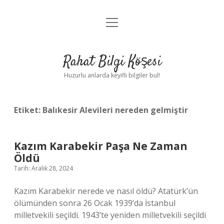
menüyü
Anasayfa
aç
Gizlilik Politikası
Rahat Bilgi Köşesi
Yasal Uyarı
Huzurlu anlarda keyifli bilgiler bul!
Hakkımızda
Etiket:
Balıkesir Alevileri nereden gelmiştir
Kazım Karabekir Paşa Ne Zaman
Öldü
Tarih: Aralık 28, 2024
Kazım Karabekir nerede ve nasıl öldü? Atatürk’ün
ölümünden sonra 26 Ocak 1939’da İstanbul
milletvekili seçildi. 1943’te yeniden milletvekili seçildi