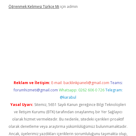
Öğrenmek Kelimesi Türkçe Mi
için
admin
er yeni giriş
Reklam ve İletişim:
E-mail:
backlinkpaneli@gmail.com
Teams:
forumhizmeti@gmail.com
Whatsapp: 0262 606 0 726
Telegram:
@karabul
Yasal Uyarı:
Sitemiz, 5651 Sayılı Kanun gereğince Bilgi Teknolojileri
ve İletişim Kurumu (BTK) tarafından onaylanmış bir Yer Sağlayıcı
olarak hizmet vermektedir. Bu nedenle, sitedeki içerikleri proaktif
olarak denetleme veya araştırma yükümlülüğümüz bulunmamaktadır.
Ancak, üyelerimiz yazdıkları içeriklerin sorumluluğunu taşımakta olup,