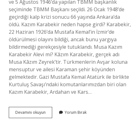
ve 5 Ağustos 1946’da yapılan TBMM başkanlık
seçiminde TBMM Başkanı seçildi. 26 Ocak 1948’de
geçirdiği kalp krizi sonucu 66 yaşında Ankara’da
öldü. Kazım Karabekir neden hapse girdi? Karabekir,
22 Haziran 1926’da Mustafa Kemal’in İzmir’de
öldürülmesi olayını bildiği, ancak bunu yargıya
bildirmediği gerekçesiyle tutuklandı. Musa Kazım
Karabekir Alevi mi? Kâzım Karabekir, gerçek adı
Musa Kâzım Zeyrek’tir. Türkmenlerin Avşar koluna
mensuptur ve ailesi Karaman şehir köyünden
gelmektedir. Gazi Mustafa Kemal Atatürk ile birlikte
Kurtuluş Savaşı’ndaki komutanlarımızdan biri olan
Kazım Karabekir, Ardahan ve Kars…
Kazım
Devamını okuyun
Yorum Bırak
Karabekir
Paşa
Ne
Zaman