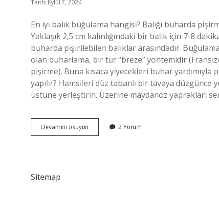
Tarih: Eylül 7, 2024
En iyi balık buğulama hangisi? Balığı buharda pişirme
Yaklaşık 2,5 cm kalınlığındaki bir balık için 7-8 daki
buharda pişirilebilen balıklar arasındadır. Buğulama
olan buharlama, bir tür “breze” yöntemidir (Fransızca
pişirme). Buna kısaca yiyecekleri buhar yardımıyla 
yapılır? Hamsileri düz tabanlı bir tavaya düzgünce y
üstüne yerleştirin. Üzerine maydanoz yaprakları ser
Grida
Devamını okuyun
2 Yorum
Buğulama
Nasıl
Yapılır
Sitemap