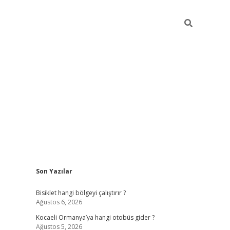
Sidebar
Son Yazılar
ilbet casino
betexper yeni gir
Bisiklet hangi bölgeyi çalıştırır ?
Ağustos 6, 2026
Kocaeli Ormanya’ya hangi otobüs gider ?
Ağustos 5, 2026