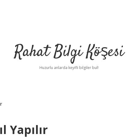
Rahat Bilgi Köşesi
Huzurlu anlarda keyifli bilgiler bul!
r
l Yapılır