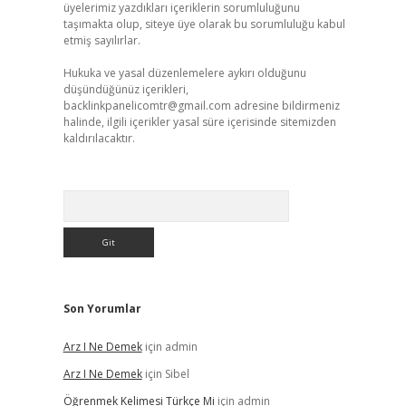
üyelerimiz yazdıkları içeriklerin sorumluluğunu
taşımakta olup, siteye üye olarak bu sorumluluğu kabul
etmiş sayılırlar.
Hukuka ve yasal düzenlemelere aykırı olduğunu
düşündüğünüz içerikleri,
backlinkpanelicomtr@gmail.com
adresine bildirmeniz
halinde, ilgili içerikler yasal süre içerisinde sitemizden
kaldırılacaktır.
Arama
Son Yorumlar
Arz I Ne Demek
için
admin
Arz I Ne Demek
için
Sibel
Öğrenmek Kelimesi Türkçe Mi
için
admin