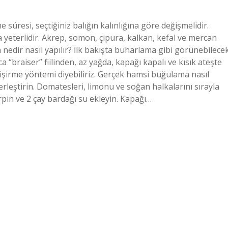
 süresi, seçtiğiniz balığın kalınlığına göre değişmelidir.
ka yeterlidir. Akrep, somon, çipura, kalkan, kefal ve mercan
 nedir nasıl yapılır? İlk bakışta buharlama gibi görünebilece
 “braiser” fiilinden, az yağda, kapağı kapalı ve kısık ateşte
pişirme yöntemi diyebiliriz. Gerçek hamsi buğulama nasıl
erleştirin. Domatesleri, limonu ve soğan halkalarını sırayla
pin ve 2 çay bardağı su ekleyin. Kapağı…