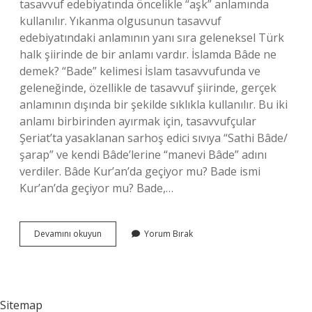
tasavvuf edebiyatında öncelikle “aşk” anlamında
kullanılır. Yıkanma olgusunun tasavvuf
edebiyatındaki anlamının yanı sıra geleneksel Türk
halk şiirinde de bir anlamı vardır. İslamda Bâde ne
demek? “Bade” kelimesi İslam tasavvufunda ve
geleneğinde, özellikle de tasavvuf şiirinde, gerçek
anlamının dışında bir şekilde sıklıkla kullanılır. Bu iki
anlamı birbirinden ayırmak için, tasavvufçular
Şeriat’ta yasaklanan sarhoş edici sıvıya “Sathi Bâde/
şarap” ve kendi Bâde’lerine “manevi Bâde” adını
verdiler. Bâde Kur’an’da geçiyor mu? Bade ismi
Kur’an’da geçiyor mu? Bade,…
Bade
Devamını okuyun
Yorum Bırak
Hangi
Dilde
Ne
Demek
Sitemap