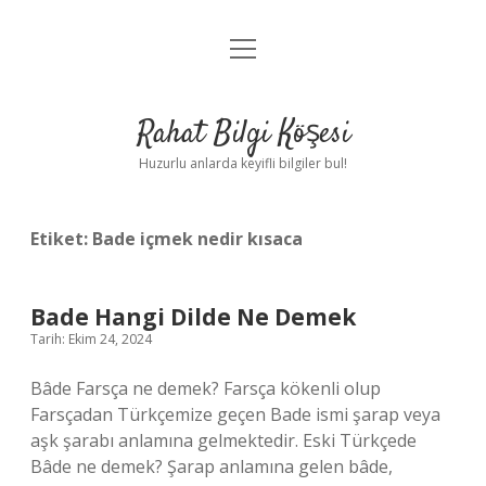
menüyü
Anasayfa
aç
Gizlilik Politikası
Rahat Bilgi Köşesi
Yasal Uyarı
Huzurlu anlarda keyifli bilgiler bul!
Hakkımızda
Etiket:
Bade içmek nedir kısaca
Bade Hangi Dilde Ne Demek
Tarih: Ekim 24, 2024
Bâde Farsça ne demek? Farsça kökenli olup
Farsçadan Türkçemize geçen Bade ismi şarap veya
aşk şarabı anlamına gelmektedir. Eski Türkçede
Bâde ne demek? Şarap anlamına gelen bâde,