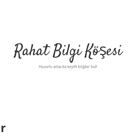
Rahat Bilgi Köşesi
Huzurlu anlarda keyifli bilgiler bul!
r