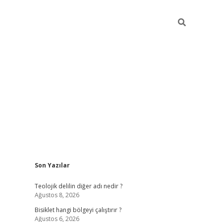
Sidebar
Son Yazılar
ilbet casino
betexper yeni gir
Teolojik delilin diğer adı nedir ?
Ağustos 8, 2026
Bisiklet hangi bölgeyi çalıştırır ?
Ağustos 6, 2026