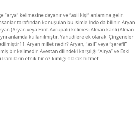
 “arya” kelimesine dayanır ve “asil kişi” anlamına gelir.
nsanlar tarafından konuşulan bu isimle Indo da bilinir. Aryan
 Aryan (Aryan veya Hint-Avrupalı) kelimesi Alman kanlı (Alman
nı anlamda kullanılmıştır. Yahudilere ek olarak, Çingeneler
dilmiştir11. Aryan millet nedir? Aryan, “asil” veya “şerefli”
ş bir kelimedir. Avestan dilindeki karşılığı “Airya” ve Eski
 İranlıların etnik bir öz kimliği olarak hizmet…