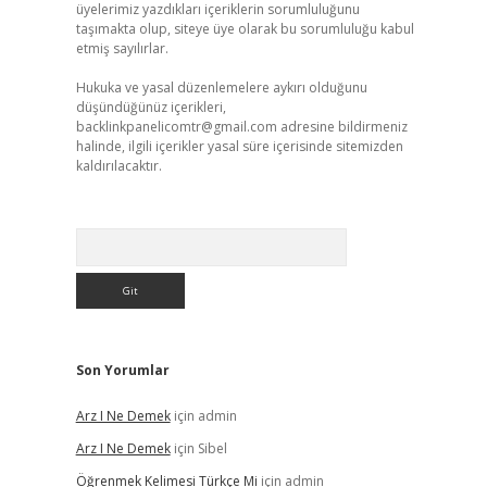
üyelerimiz yazdıkları içeriklerin sorumluluğunu
taşımakta olup, siteye üye olarak bu sorumluluğu kabul
etmiş sayılırlar.
Hukuka ve yasal düzenlemelere aykırı olduğunu
düşündüğünüz içerikleri,
backlinkpanelicomtr@gmail.com
adresine bildirmeniz
halinde, ilgili içerikler yasal süre içerisinde sitemizden
kaldırılacaktır.
Arama
Son Yorumlar
Arz I Ne Demek
için
admin
Arz I Ne Demek
için
Sibel
Öğrenmek Kelimesi Türkçe Mi
için
admin