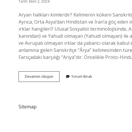
Tarih: Ekim 2, 2024
Aryan halkları kimlerdir? Kelimenin kökeni Sanskritçe
Ayrıca, Orta Asya’dan Hindistan ve İran’a göç eden i
ırklar hangileri? Ulusal Sosyalist terminolojisinde,
kanından) ve Yahudi olmayan (Yahudi olmayan) ile ay
ve Avrupalı ​​olmayan ırklar da yabancı olarak kabul e
anlamına gelen Sanskritçe “Ārya” kelimesinden türemi
Farsçadaki karşılığı “Ariya”dır. Öncelikle Proto-Hindu
Aryan
Devamını okuyun
Yorum Bırak
Halkları
Kimdir
Sitemap