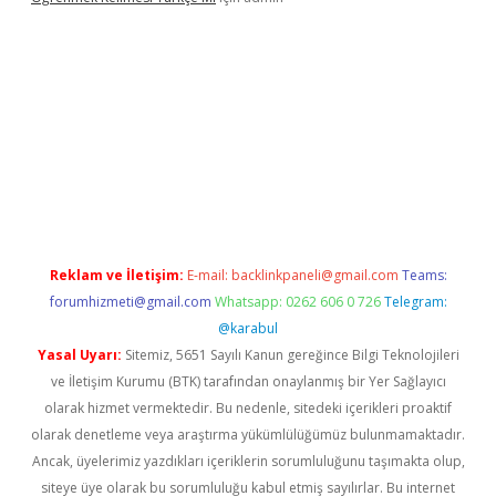
r yeni giriş
Reklam ve İletişim:
E-mail:
backlinkpaneli@gmail.com
Teams:
forumhizmeti@gmail.com
Whatsapp: 0262 606 0 726
Telegram:
@karabul
Yasal Uyarı:
Sitemiz, 5651 Sayılı Kanun gereğince Bilgi Teknolojileri
ve İletişim Kurumu (BTK) tarafından onaylanmış bir Yer Sağlayıcı
olarak hizmet vermektedir. Bu nedenle, sitedeki içerikleri proaktif
olarak denetleme veya araştırma yükümlülüğümüz bulunmamaktadır.
Ancak, üyelerimiz yazdıkları içeriklerin sorumluluğunu taşımakta olup,
siteye üye olarak bu sorumluluğu kabul etmiş sayılırlar. Bu internet