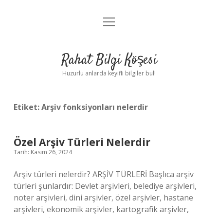
menüyü
Anasayfa
aç
Gizlilik Politikası
Rahat Bilgi Köşesi
Yasal Uyarı
Huzurlu anlarda keyifli bilgiler bul!
Hakkımızda
Etiket:
Arşiv fonksiyonları nelerdir
Özel Arşiv Türleri Nelerdir
Tarih: Kasım 26, 2024
Arşiv türleri nelerdir? ARŞİV TÜRLERİ Başlıca arşiv
türleri şunlardır: Devlet arşivleri, belediye arşivleri,
noter arşivleri, dini arşivler, özel arşivler, hastane
arşivleri, ekonomik arşivler, kartografik arşivler,