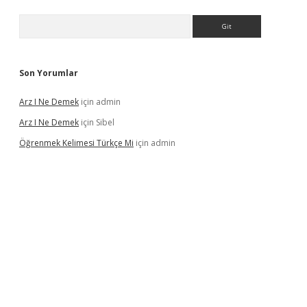
Arama
Son Yorumlar
Arz I Ne Demek
için
admin
Arz I Ne Demek
için
Sibel
Öğrenmek Kelimesi Türkçe Mi
için
admin
r yeni giriş