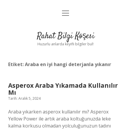
menüyü
Anasayfa
aç
Gizlilik Politikası
Rahat Bilgi Köşesi
Yasal Uyarı
Huzurlu anlarda keyifli bilgiler bul!
Hakkımızda
Etiket:
Araba en iyi hangi deterjanla yıkanır
Asperox Araba Yıkamada Kullanılır
Mı
Tarih: Aralık 5, 2024
Araba yıkarken asperox kullanılır mı? Asperox
Yellow Power ile artık araba koltuğunuzda leke
kalma korkusu olmadan yolculuğunuzun tadını