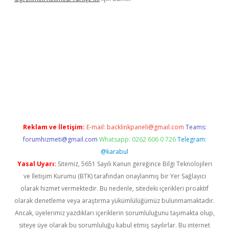
r yeni giriş
Reklam ve İletişim:
E-mail:
backlinkpaneli@gmail.com
Teams:
forumhizmeti@gmail.com
Whatsapp: 0262 606 0 726
Telegram:
@karabul
Yasal Uyarı:
Sitemiz, 5651 Sayılı Kanun gereğince Bilgi Teknolojileri
ve İletişim Kurumu (BTK) tarafından onaylanmış bir Yer Sağlayıcı
olarak hizmet vermektedir. Bu nedenle, sitedeki içerikleri proaktif
olarak denetleme veya araştırma yükümlülüğümüz bulunmamaktadır.
Ancak, üyelerimiz yazdıkları içeriklerin sorumluluğunu taşımakta olup,
siteye üye olarak bu sorumluluğu kabul etmiş sayılırlar. Bu internet