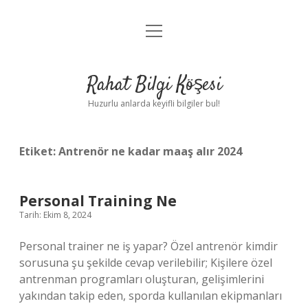
menüyü
Anasayfa
aç
Gizlilik Politikası
Rahat Bilgi Köşesi
Yasal Uyarı
Huzurlu anlarda keyifli bilgiler bul!
Hakkımızda
Etiket:
Antrenör ne kadar maaş alır 2024
Personal Training Ne
Tarih: Ekim 8, 2024
Personal trainer ne iş yapar? Özel antrenör kimdir
sorusuna şu şekilde cevap verilebilir; Kişilere özel
antrenman programları oluşturan, gelişimlerini
yakından takip eden, sporda kullanılan ekipmanları