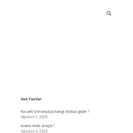
Sidebar
Son Yazılar
ilbet casino
betexper yeni gir
Kocaeli Ormanya’ya hangi otobüs gider ?
Ağustos 5, 2026
Avans nedir araçta ?
Ağustos 4, 2026