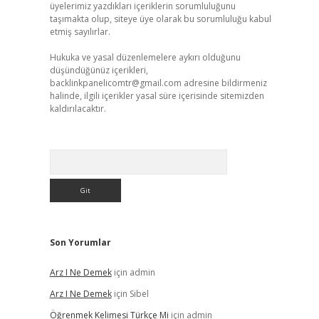
üyelerimiz yazdıkları içeriklerin sorumluluğunu
taşımakta olup, siteye üye olarak bu sorumluluğu kabul
etmiş sayılırlar.
Hukuka ve yasal düzenlemelere aykırı olduğunu
düşündüğünüz içerikleri,
backlinkpanelicomtr@gmail.com
adresine bildirmeniz
halinde, ilgili içerikler yasal süre içerisinde sitemizden
kaldırılacaktır.
Arama
Son Yorumlar
Arz I Ne Demek
için
admin
Arz I Ne Demek
için
Sibel
Öğrenmek Kelimesi Türkçe Mi
için
admin