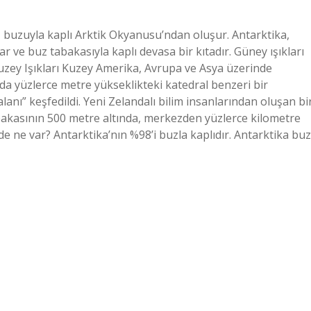
niz buzuyla kaplı Arktik Okyanusu’ndan oluşur. Antarktika,
ar ve buz tabakasıyla kaplı devasa bir kıtadır. Güney ışıkları
Kuzey Işıkları Kuzey Amerika, Avrupa ve Asya üzerinde
’da yüzlerce metre yükseklikteki katedral benzeri bir
lanı” keşfedildi. Yeni Zelandalı bilim insanlarından oluşan bi
abakasının 500 metre altında, merkezden yüzlerce kilometre
nde ne var? Antarktika’nın %98’i buzla kaplıdır. Antarktika buz