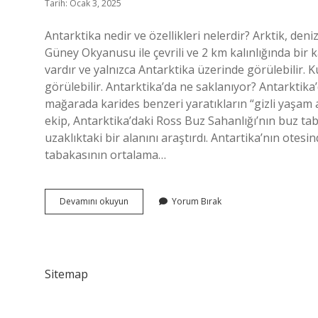
Tarih: Ocak 3, 2025
Antarktika nedir ve özellikleri nelerdir? Arktik, de
Güney Okyanusu ile çevrili ve 2 km kalınlığında bir k
vardır ve yalnızca Antarktika üzerinde görülebilir. 
görülebilir. Antarktika’da ne saklanıyor? Antarktika
mağarada karides benzeri yaratıkların “gizli yaşam a
ekip, Antarktika’daki Ross Buz Sahanlığı’nın buz t
uzaklıktaki bir alanını araştırdı. Antartika’nın otesi
tabakasının ortalama…
Antartikanın
Devamını okuyun
Yorum Bırak
Önemi
Nedir
Sitemap