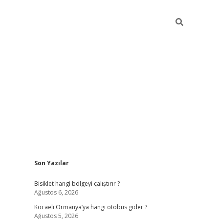
Sidebar
Son Yazılar
ilbet casino
betexper yeni gir
Bisiklet hangi bölgeyi çalıştırır ?
Ağustos 6, 2026
Kocaeli Ormanya’ya hangi otobüs gider ?
Ağustos 5, 2026