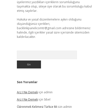
üyelerimiz yazdıkları içeriklerin sorumluluğunu
taşımakta olup, siteye üye olarak bu sorumluluğu kabul
etmiş sayılırlar.
Hukuka ve yasal düzenlemelere aykırı olduğunu
düşündüğünüz içerikleri,
backlinkpanelicomtr@gmail.com
adresine bildirmeniz
halinde, ilgili içerikler yasal süre içerisinde sitemizden
kaldırılacaktır.
Arama
Son Yorumlar
Arz I Ne Demek
için
admin
Arz I Ne Demek
için
Sibel
Öğrenmek Kelimesi Türkçe Mi
için
admin