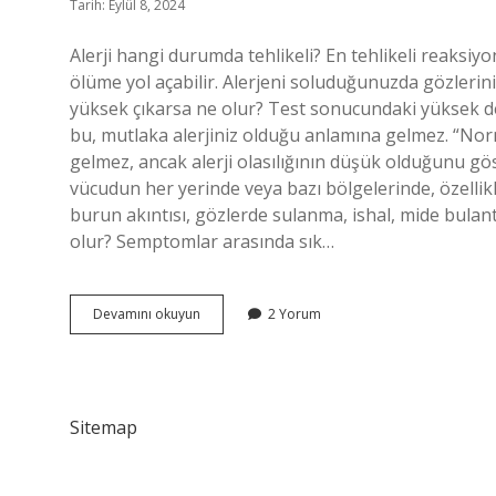
Tarih: Eylül 8, 2024
Alerji hangi durumda tehlikeli? En tehlikeli reaksiyo
ölüme yol açabilir. Alerjeni soluduğunuzda gözleriniz
yüksek çıkarsa ne olur? Test sonucundaki yüksek değ
bu, mutlaka alerjiniz olduğu anlamına gelmez. “Nor
gelmez, ancak alerji olasılığının düşük olduğunu gös
vücudun her yerinde veya bazı bölgelerinde, özellikle
burun akıntısı, gözlerde sulanma, ishal, mide bulantı
olur? Semptomlar arasında sık…
Alerji
Devamını okuyun
2 Yorum
Yüksek
Olursa
Ne
Olur
Sitemap